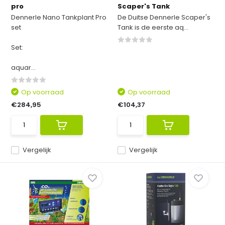
pro
Scaper's Tank
Dennerle Nano Tankplant Pro
De Duitse Dennerle Scaper's
set
Tank is de eerste aq...
Set:
aquar...
Op voorraad
Op voorraad
€284,95
€104,37
Vergelijk
Vergelijk