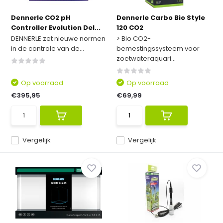
Dennerle CO2 pH
Dennerle Carbo Bio Style
Controller Evolution Del...
120 CO2
DENNERLE zet nieuwe normen
> Bio CO2-
in de controle van de...
bemestingssysteem voor
zoetwateraquari...
Op voorraad
Op voorraad
€395,95
€69,99
Vergelijk
Vergelijk