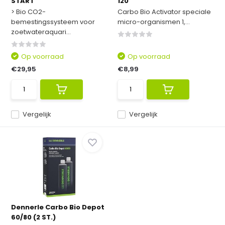
START
120
> Bio CO2-
Carbo Bio Activator speciale
bemestingssysteem voor
micro-organismen 1,...
zoetwateraquari...
Op voorraad
Op voorraad
€29,95
€8,99
Vergelijk
Vergelijk
Dennerle Carbo Bio Depot
60/80 (2 ST.)