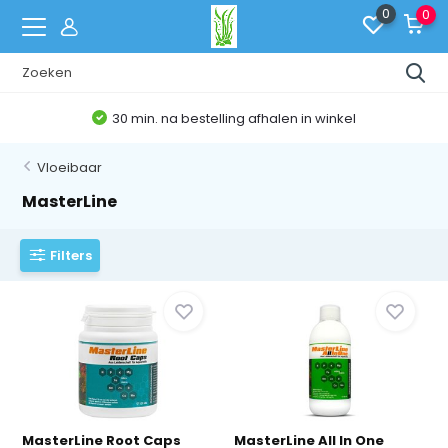
0
0
Belgische Webshop
Vloeibaar
MasterLine
Filters
MasterLine Root Caps
MasterLine All In One