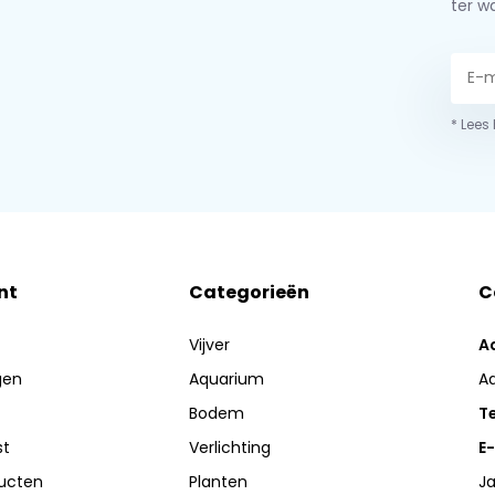
ter w
* Lees
nt
Categorieën
C
Vijver
A
gen
Aquarium
A
Bodem
Te
st
Verlichting
E-
ducten
Planten
Ja