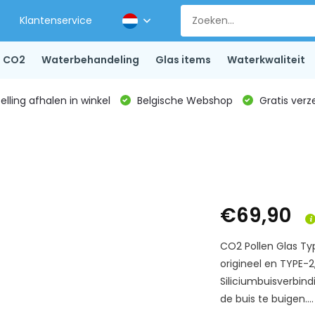
Klantenservice
CO2
Waterbehandeling
Glas items
Waterkwaliteit
lling afhalen in winkel
Belgische Webshop
Gratis verz
€69,90
CO2 Pollen Glas Ty
origineel en TYPE-
Siliciumbuisverbin
de buis te buigen...