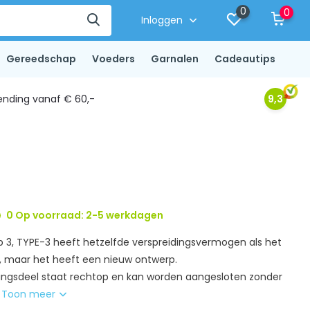
0
0
Inloggen
Gereedschap
Voeders
Garnalen
Cadeautips
ending vanaf € 60,-
9,3
0 Op voorraad: 2-5 werkdagen
p 3, TYPE-3 heeft hetzelfde verspreidingsvermogen als het
2, maar het heeft een nieuw ontwerp.
dingsdeel staat rechtop en kan worden aangesloten zonder
.
Toon meer