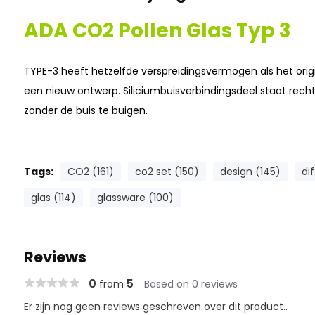
ADA CO2 Pollen Glas Typ 3
TYPE-3 heeft hetzelfde verspreidingsvermogen als het orig
een nieuw ontwerp. Siliciumbuisverbindingsdeel staat rec
zonder de buis te buigen.
Tags:
CO2 (161)
co2 set (150)
design (145)
di
glas (114)
glassware (100)
Reviews
0
5
from
Based on 0 reviews
Er zijn nog geen reviews geschreven over dit product..