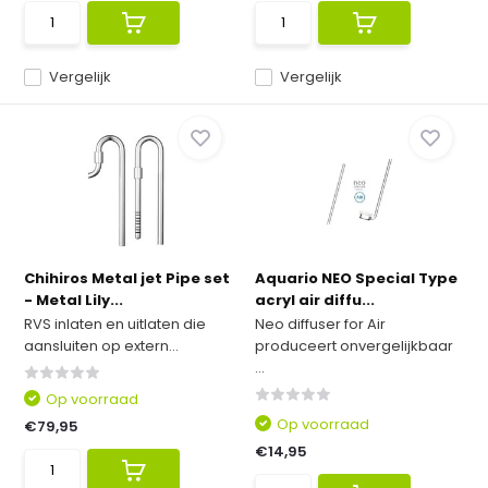
Vergelijk
Vergelijk
Chihiros Metal jet Pipe set
Aquario NEO Special Type
- Metal Lily...
acryl air diffu...
RVS inlaten en uitlaten die
Neo diffuser for Air
aansluiten op extern...
produceert onvergelijkbaar
...
Op voorraad
Op voorraad
€79,95
€14,95