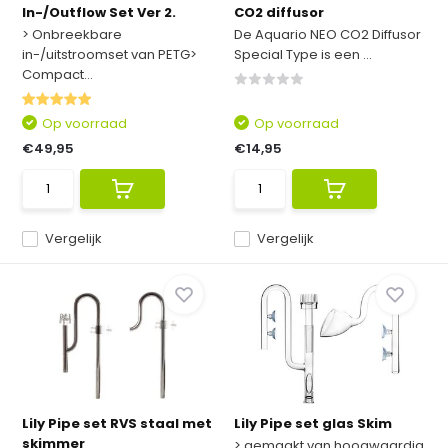
In-/Outflow Set Ver 2.
CO2 diffusor
> Onbreekbare
De Aquario NEO CO2 Diffusor
in-/uitstroomset van PETG>
Special Type is een ...
Compact...
Op voorraad
Op voorraad
€49,95
€14,95
Vergelijk
Vergelijk
Lily Pipe set RVS staal met
Lily Pipe set glas Skim
skimmer
> gemaakt van hoogwaardig