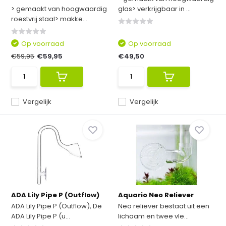
> gemaakt van hoogwaardig
glas> verkrijgbaar in ...
roestvrij staal> makke...
Op voorraad
Op voorraad
€59,95
€59,95
€49,50
Vergelijk
Vergelijk
ADA Lily Pipe P (Outflow)
Aquario Neo Reliever
ADA Lily Pipe P (Outflow), De
Neo reliever bestaat uit een
ADA Lily Pipe P (u...
lichaam en twee vle...