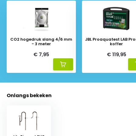
CO2 hogedruk slang 4/6 mm
JBL Proaquatest LAB Pr
- 3 meter
koffer
€ 7,95
€ 119,95
Onlangs bekeken