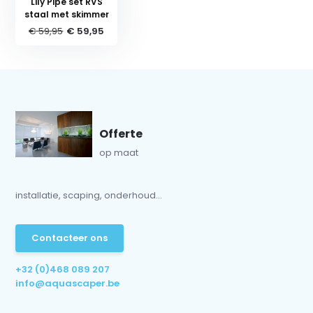
Lily Pipe set RVS
staal met skimmer
€ 59,95
€ 59,95
Offerte
op maat
installatie, scaping, onderhoud...
Contacteer ons
+32 (0)468 089 207
info@aquascaper.be