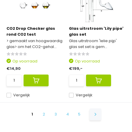
CO2 Drop Checker glas
Glas uitrstroom 'Lily pipe'
rond CO2 test
glas set
> gemaakt van hoogwaardig
Glas uitrstroom 'lelie pijp'
glas> om het CO2-gehal...
glas set set is gem...
Op voorraad
Op voorraad
€14,90
€199,-
Vergelijk
Vergelijk
1
2
3
4
5