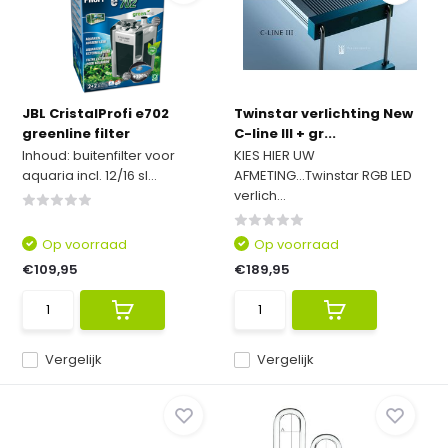
JBL CristalProfi e702
Twinstar verlichting New
greenline filter
C-line III + gr...
Inhoud: buitenfilter voor
KIES HIER UW
aquaria incl. 12/16 sl...
AFMETING...Twinstar RGB LED
verlich...
Op voorraad
Op voorraad
€109,95
€189,95
Vergelijk
Vergelijk