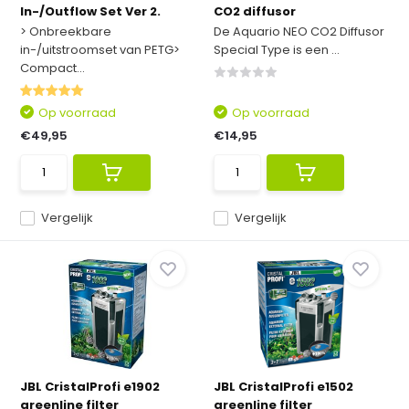
In-/Outflow Set Ver 2.
CO2 diffusor
> Onbreekbare
De Aquario NEO CO2 Diffusor
in-/uitstroomset van PETG>
Special Type is een ...
Compact...
Op voorraad
Op voorraad
€49,95
€14,95
Vergelijk
Vergelijk
JBL CristalProfi e1902
JBL CristalProfi e1502
greenline filter
greenline filter