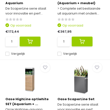
Aquarium
(Aquarium + meubel)
De ScaperLine serie staat
> Complete set bestaande
voor innovatie en perf...
uit aquarium met onderk...
Op voorraad
Op voorraad
€172,44
€367,95
Vergelijk
Vergelijk
Oase HighLine optiwhite
Oase ScaperLine Set
SET (Aquarium + ...
De ScaperLine serie staat
Onze HighLine-aquaria
voor innovatie en perf...