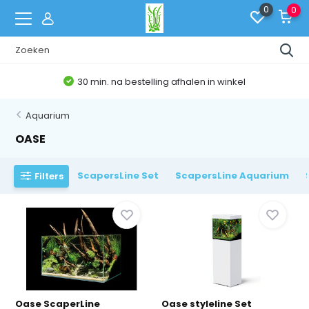
0
0
30 min. na bestelling afhalen in winkel
Aquarium
OASE
ScapersLine Set
ScapersLine Aquarium
Filters
Oase ScaperLine
Oase styleline Set