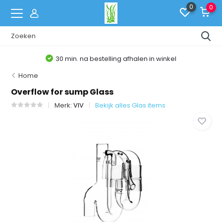
0
0
30 min. na bestelling afhalen in winkel
Home
Overflow for sump Glass
Merk:
VIV
Bekijk alles Glas items