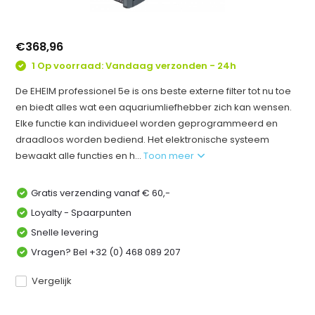
€368,96
1 Op voorraad: Vandaag verzonden - 24h
De EHEIM professionel 5e is ons beste externe filter tot nu toe
en biedt alles wat een aquariumliefhebber zich kan wensen.
Elke functie kan individueel worden geprogrammeerd en
draadloos worden bediend. Het elektronische systeem
bewaakt alle functies en h...
Toon meer
Gratis verzending vanaf € 60,-
Loyalty - Spaarpunten
Snelle levering
Vragen? Bel +32 (0) 468 089 207
Vergelijk