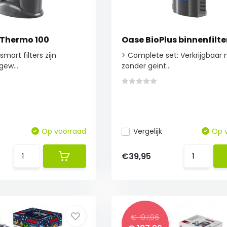
 Thermo 100
Oase BioPlus binnenfilte
smart filters zijn
> Complete set: Verkrijgbaar 
ew...
zonder geint...
Op voorraad
Vergelijk
Op 
€39,95
€ 197,96