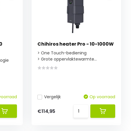
0
Chihiros heater Pro - 10-1000W
> One Touch-bediening
> Grote oppervlaktewarmte...
logie
voorraad
Vergelijk
Op voorraad
€114,95