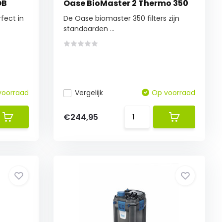
OB
Oase BioMaster 2 Thermo 350
fect in
De Oase biomaster 350 filters zijn
standaarden ...
voorraad
Vergelijk
Op voorraad
€244,95