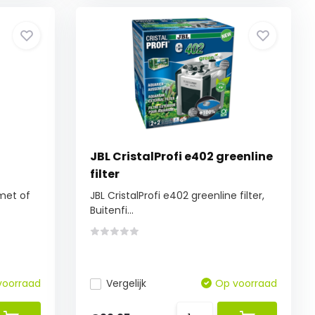
JBL CristalProfi e402 greenline
filter
met of
JBL CristalProfi e402 greenline filter,
Buitenfi...
voorraad
Vergelijk
Op voorraad