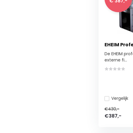
€ 387,-
EHEIM Profe
De EHEIM prof
externe fi...
Vergelijk
€430,-
€387,-