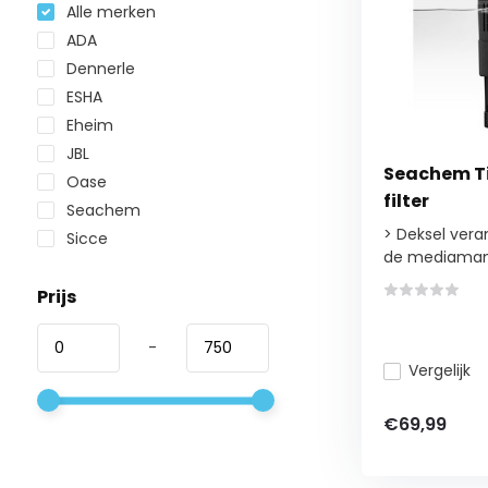
Alle merken
ADA
Dennerle
ESHA
Eheim
JBL
Seachem Ti
Oase
filter
Seachem
> Deksel vera
Sicce
de mediamand
Prijs
-
Vergelijk
€69,99