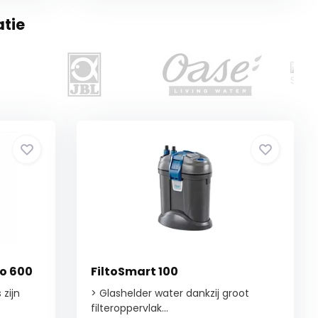
atie
o 600
FiltoSmart 100
 zijn
> Glashelder water dankzij groot
filteroppervlak...