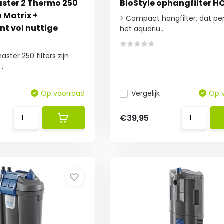
ster 2 Thermo 250
BioStyle ophangfilter H
 Matrix +
> Compact hangfilter, dat per
nt vol nuttige
het aquariu...
ster 250 filters zijn
.
Op voorraad
Vergelijk
Op 
€39,95