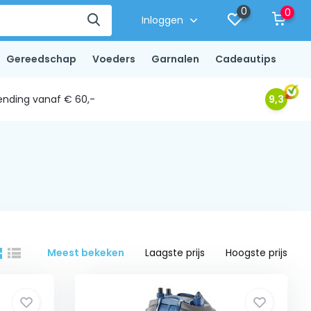
0
0
Inloggen
Gereedschap
Voeders
Garnalen
Cadeautips
ending vanaf € 60,-
9,3
Meest bekeken
Laagste prijs
Hoogste prijs