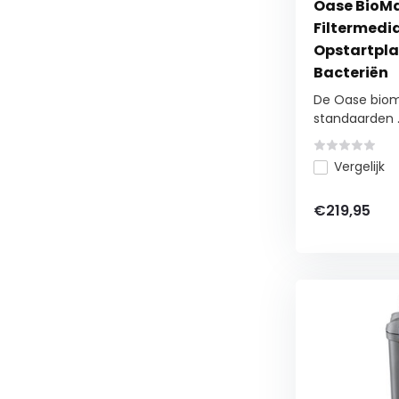
Oase BioMa
Filtermedia
Opstartpla
Bacteriën
De Oase bioma
standaarden ..
Vergelijk
€219,95