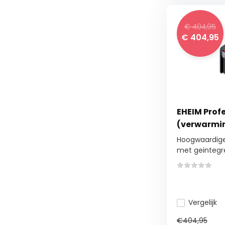
€ 404,95
€ 404,95
EHEIM Profe
(verwarmin
Hoogwaardige 
met geintegre
Vergelijk
€404,95