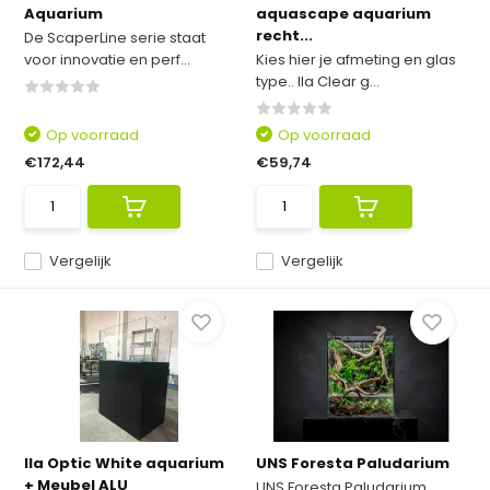
Aquarium
aquascape aquarium
recht...
De ScaperLine serie staat
voor innovatie en perf...
Kies hier je afmeting en glas
type.. Ila Clear g...
Op voorraad
Op voorraad
€172,44
€59,74
Vergelijk
Vergelijk
Ila Optic White aquarium
UNS Foresta Paludarium
+ Meubel ALU
UNS Foresta Paludarium