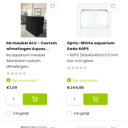
Ila meubel ALU - Custom
Optic-White aquarium
afmetingen Aquas...
Sado 60PS
Ila aquarium meubel
> 60PS (60x40x40cm) 5 mm
Aluminium custom
low-iron glass
afmetingen,...
Op voorraad
Op voorraad
€1,09
€249,95
Vergelijk
Vergelijk