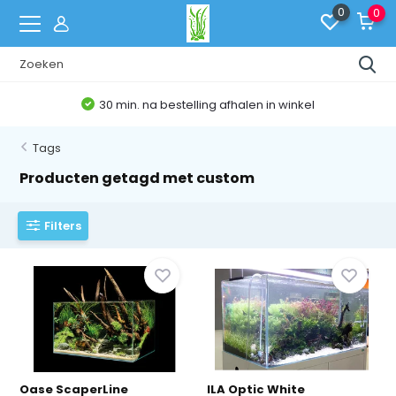
0
0
Belgische Webshop
Tags
Producten getagd met custom
Filters
Oase ScaperLine
ILA Optic White