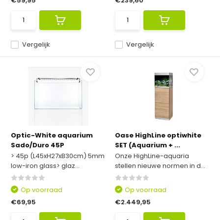
€59,95
€239,60
Vergelijk
Vergelijk
Optic-White aquarium
Oase HighLine optiwhite
Sado/Duro 45P
SET (Aquarium + ...
> 45p (L45xH27xB30cm) 5mm
Onze HighLine-aquaria
low-iron glass> glaz...
stellen nieuwe normen in d...
Op voorraad
Op voorraad
€69,95
€2.449,95