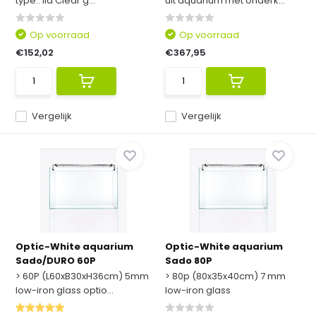
type.. Ila Clear g...
uit aquarium met onderk...
Op voorraad
Op voorraad
€152,02
€367,95
Vergelijk
Vergelijk
Optic-White aquarium
Optic-White aquarium
Sado/DURO 60P
Sado 80P
> 60P (L60xB30xH36cm) 5mm
> 80p (80x35x40cm) 7 mm
low-iron glass optio...
low-iron glass