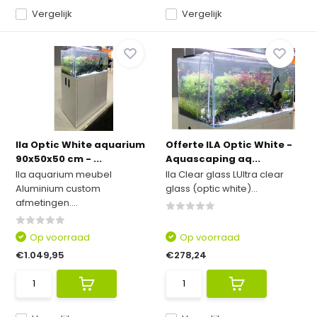
Vergelijk
Vergelijk
Ila Optic White aquarium
Offerte ILA Optic White -
90x50x50 cm - ...
Aquascaping aq...
Ila aquarium meubel
Ila Clear glass LUltra clear
Aluminium custom
glass (optic white)...
afmetingen....
Op voorraad
Op voorraad
€1.049,95
€278,24