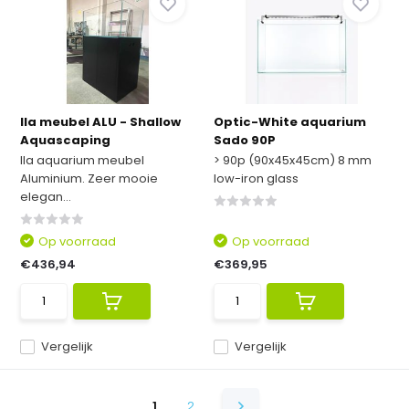
Ila meubel ALU - Shallow
Optic-White aquarium
Aquascaping
Sado 90P
Ila aquarium meubel
> 90p (90x45x45cm) 8 mm
Aluminium. Zeer mooie
low-iron glass
elegan...
Op voorraad
Op voorraad
€436,94
€369,95
Vergelijk
Vergelijk
1
2