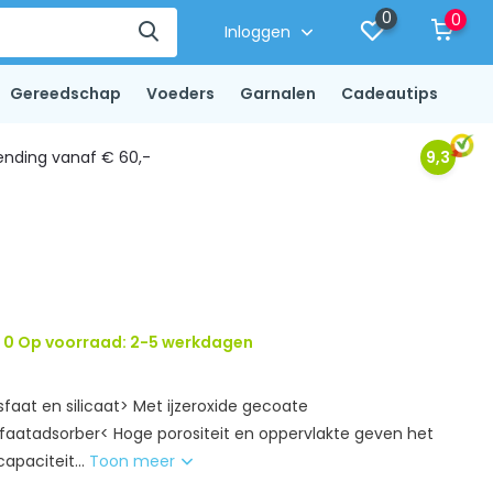
0
0
Inloggen
Gereedschap
Voeders
Garnalen
Cadeautips
ending vanaf € 60,-
9,3
0 Op voorraad: 2-5 werkdagen
osfaat en silicaat> Met ijzeroxide gecoate
aatadsorber< Hoge porositeit en oppervlakte geven het
apaciteit...
Toon meer