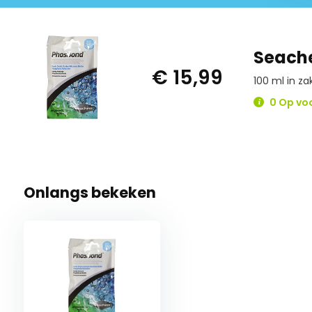
Seache
€ 15,99
100 ml in za
0 Op vo
Onlangs bekeken