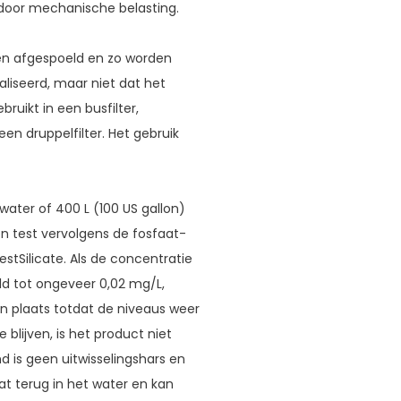
n door mechanische belasting.
en afgespoeld en zo worden
iseerd, maar niet dat het
ruikt in een busfilter,
en druppelfilter. Het gebruik
water of 400 L (100 US gallon)
en test vervolgens de fosfaat-
stSilicate. Als de concentratie
ld tot ongeveer 0,02 mg/L,
n plaats totdat de niveaus weer
blijven, is het product niet
 is geen uitwisselingshars en
aat terug in het water en kan