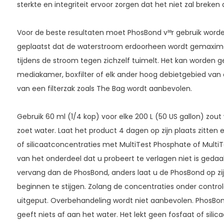
sterkte en integriteit ervoor zorgen dat het niet zal breke
Voor de beste resultaten moet PhosBond v³³r gebruik word
geplaatst dat de waterstroom erdoorheen wordt gemaximal
tijdens de stroom tegen zichzelf tuimelt. Het kan worden geb
mediakamer, boxfilter of elk ander hoog debietgebied van e
van een filterzak zoals The Bag wordt aanbevolen.
Gebruik 60 ml (1/4 kop) voor elke 200 L (50 US gallon) zout 
zoet water. Laat het product 4 dagen op zijn plaats zitten 
of silicaatconcentraties met MultiTest Phosphate of MultiTe
van het onderdeel dat u probeert te verlagen niet is gedaa
vervang dan de PhosBond, anders laat u de PhosBond op zij
beginnen te stijgen. Zolang de concentraties onder controle 
uitgeput. Overbehandeling wordt niet aanbevolen. PhosBond
geeft niets af aan het water. Het lekt geen fosfaat of silic