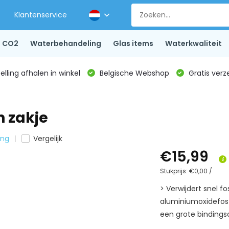
Klantenservice
CO2
Waterbehandeling
Glas items
Waterkwaliteit
lling afhalen in winkel
Belgische Webshop
Gratis verz
 zakje
ing
Vergelijk
€15,99
Stukprijs:
€0,00
/
> Verwijdert snel f
aluminiumoxidefosf
een grote bindingsc