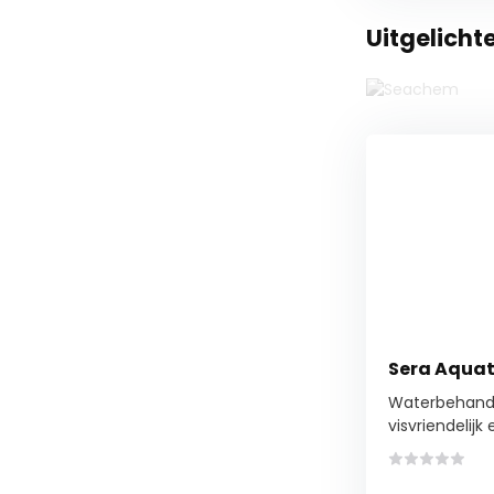
Uitgelicht
Sera Aqua
Waterbehande
visvriendelijk 