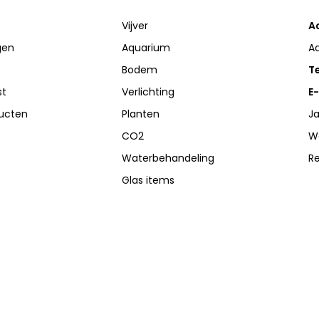
Vijver
A
gen
Aquarium
A
Bodem
Te
st
Verlichting
E-
ducten
Planten
Ja
CO2
W
Waterbehandeling
R
Glas items