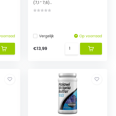
(7,1 “ 7,6)...
voorraad
Vergelijk
Op voorraad
€13,99