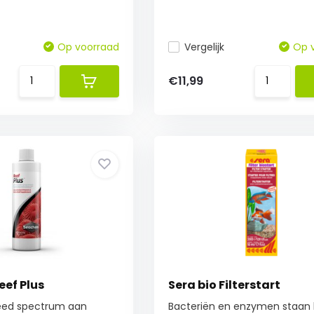
Op voorraad
Vergelijk
Op 
€11,99
ef Plus
Sera bio Filterstart
eed spectrum aan
Bacteriën en enzymen staan h