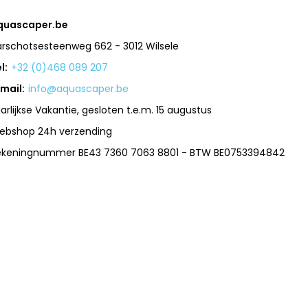
quascaper.be
arschotsesteenweg 662 - 3012 Wilsele
l:
+32 (0)468 089 207
mail:
info@aquascaper.be
arlijkse Vakantie, gesloten t.e.m. 15 augustus
ebshop 24h verzending
ekeningnummer BE43 7360 7063 8801 - BTW BE0753394842