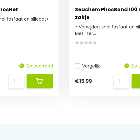
hosNet
Seachem PhosBond 100 m
zakje
nel fosfaat en silicaat>
> Verwijdert snel fosfaat en si
Met ijzer...
Op voorraad
Vergelijk
Op 
€15,99