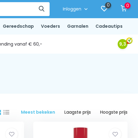
0
0
Inloggen
Gereedschap
Voeders
Garnalen
Cadeautips
ending vanaf € 60,-
9,3
Meest bekeken
Laagste prijs
Hoogste prijs