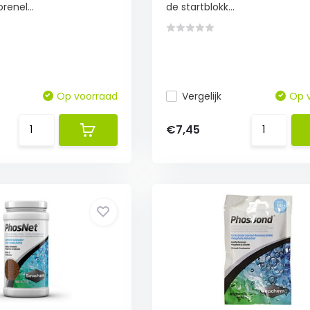
renel...
de startblokk...
Op voorraad
Vergelijk
Op 
€7,45