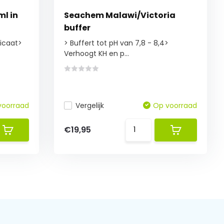
l in
Seachem Malawi/Victoria
buffer
licaat>
> Buffert tot pH van 7,8 - 8,4>
Verhoogt KH en p...
voorraad
Vergelijk
Op voorraad
€19,95