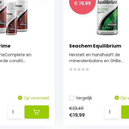
€ 19,99
rime
Seachem Equilibrium
meComplete en
Herstelt en handhaaft de
de conditi...
mineralenbalans en GHBe...
Op voorraad
Vergelijk
Op 
€23,49
€19,99