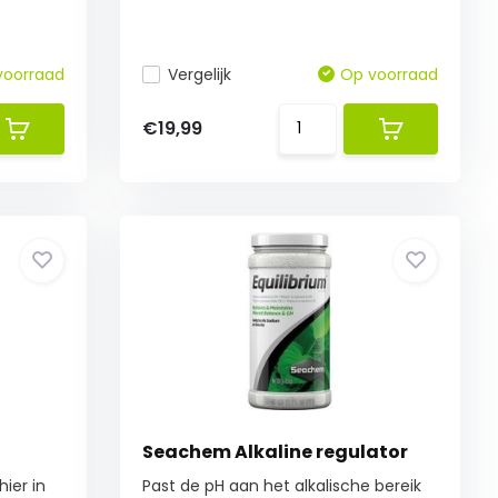
voorraad
Vergelijk
Op voorraad
€19,99
Seachem Alkaline regulator
ier in
Past de pH aan het alkalische bereik