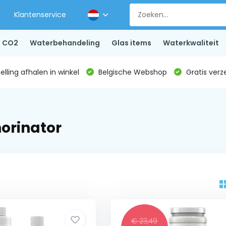
Klantenservice
CO2
Waterbehandeling
Glas items
Waterkwaliteit
lling afhalen in winkel
Belgische Webshop
Gratis verz
orinator
€ 23,49