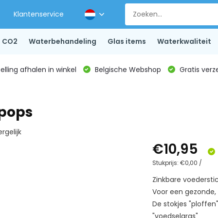
Klantenservice
CO2
Waterbehandeling
Glas items
Waterkwaliteit
lling afhalen in winkel
Belgische Webshop
Gratis verz
 pops
rgelijk
€10,95
Stukprijs:
€0,00
/
Zinkbare voedersti
Voor een gezonde, 
De stokjes "ploffen"
"voedselgras"