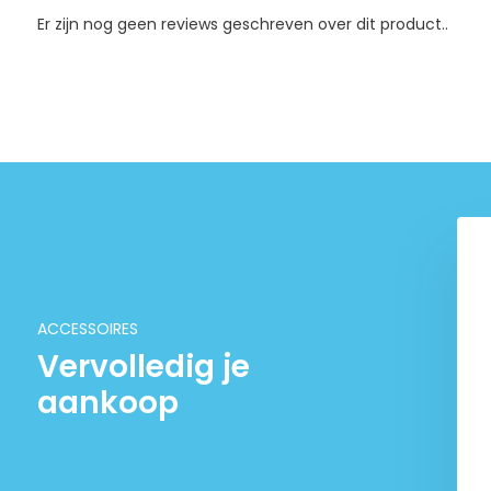
Er zijn nog geen reviews geschreven over dit product..
sleer Biofish Food
Glas uitrstroom 'Lily pipe'
glas set
€ 8,95
€ 199,-
ACCESSOIRES
Vervolledig je
aankoop