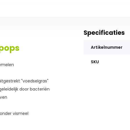
Specificaties
 pops
Artikelnummer
SKU
zemelen
uitgestrekt "voedselgras"
eleidelijk door bacteriën
jven
zonder vismeel