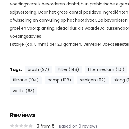
Voedingsvezels bevorderen dankzij hun prebiotische eig
spijsvertering. Door het grote aantal positieve ingrediënte
afwisseling en aanvulling op het hoofdvoer. Ze bevordere
groei en voortplanting. Ideaal dus als waardevol tussendoor
Voedingsadvies
1 stokje (ca. 5 mm) per 20 garnalen. Verwijder voedselreste
Tags:
brush (97)
Filter (148)
filtermedium (101)
filtratie (104)
pomp (108)
reinigen (112)
slang (
watte (93)
Reviews
0
5
from
Based on 0 reviews