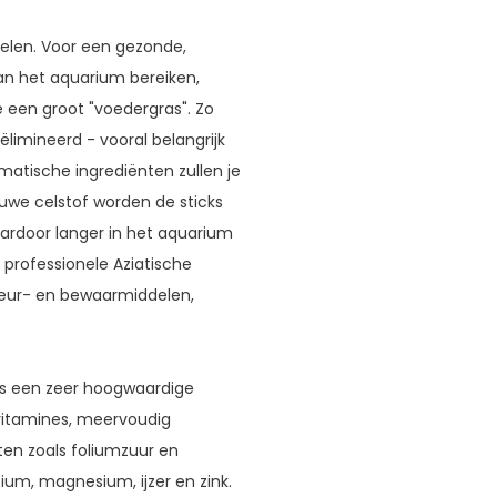
elen. Voor een gezonde,
an het aquarium bereiken,
ze een groot "voedergras". Zo
limineerd - vooral belangrijk
matische ingrediënten zullen je
ruwe celstof worden de sticks
aardoor langer in het aquarium
 professionele Aziatische
kleur- en bewaarmiddelen,
als een zeer hoogwaardige
 vitamines, meervoudig
en zoals foliumzuur en
cium, magnesium, ijzer en zink.