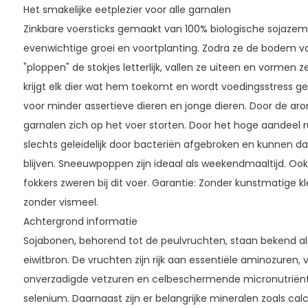
Het smakelijke eetplezier voor alle garnalen
Zinkbare voersticks gemaakt van 100% biologische sojazem
evenwichtige groei en voortplanting. Zodra ze de bodem v
"ploppen" de stokjes letterlijk, vallen ze uiteen en vormen 
krijgt elk dier wat hem toekomt en wordt voedingsstress geë
voor minder assertieve dieren en jonge dieren. Door de aro
garnalen zich op het voer storten. Door het hoge aandeel 
slechts geleidelijk door bacteriën afgebroken en kunnen d
blijven. Sneeuwpoppen zijn ideaal als weekendmaaltijd. Ook
fokkers zweren bij dit voer. Garantie: Zonder kunstmatige 
zonder vismeel.
Achtergrond informatie
Sojabonen, behorend tot de peulvruchten, staan ​​bekend 
eiwitbron. De vruchten zijn rijk aan essentiële aminozuren,
onverzadigde vetzuren en celbeschermende micronutriënt
selenium. Daarnaast zijn er belangrijke mineralen zoals cal