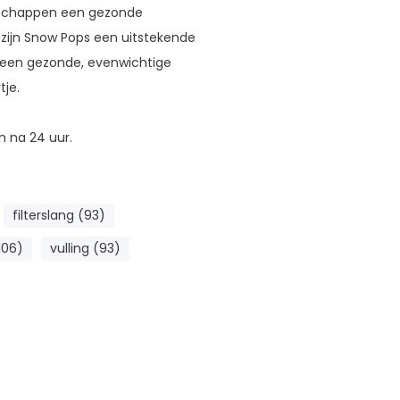
enschappen een gezonde
n zijn Snow Pops een uitstekende
n een gezonde, evenwichtige
tje.
n na 24 uur.
filterslang (93)
106)
vulling (93)