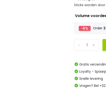
Sticks worden door
Volume voorde
-5%
Order
2
-
+
Gratis verzendi
Loyalty - Spaar
Snelle levering
Vragen? Bel +32