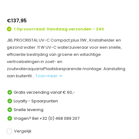
€137,95
1 Op voorraad: Vandaag verzonden - 24h
JBL PROCRISTAL UV-C Compact plus 11W , Kristalhelder en
gezond water: 11 W UV-C waterzuiveraar voor een snelle,
efficiente bestrijding van groene en witachtige
vertroebelingen in zoet- en
zoutwateraquariaPlaatsbesparende montage: Aansluiting
aan buitenfil...
Toon meer
Gratis verzending vanaf € 60,-
Loyalty - Spaarpunten
Snelle levering
Vragen? Bel +32 (0) 468 089 207
Vergelijk