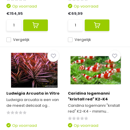
Op voorraad
Op voorraad
€154,95
€69,99
Vergelijk
Vergelijk
Ludwigia Arcuata in Vitro
Caridina logemanni
"kristall red" K2-K4
Ludwigia arcuata is een van
de meest delicaat og...
Caridina logemanni "kristall
red" K2-K4 - minimu...
Op voorraad
Op voorraad