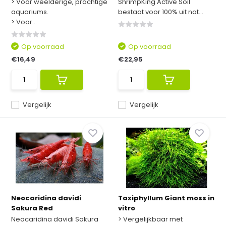
> Voor weelderige, prachtige
ShrimpKing Active Soil
aquariums.
bestaat voor 100% uit nat...
> Voor...
Op voorraad
Op voorraad
€16,49
€22,95
Vergelijk
Vergelijk
Neocaridina davidi
Taxiphyllum Giant moss in
Sakura Red
vitro
Neocaridina davidi Sakura
> Vergelijkbaar met