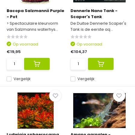
Bacopa Salzmannii Purple
Dennerle Nano Tank -
- Pot
Scaper's Tank
> Spectaculaire kleurvorm
De Duitse Dennerle Scaper's
van Salzmanns waterhys...
Tank is de eerste aq...
Op voorraad
Op voorraad
€19,95
€104,37
Vergelijk
Vergelijk
Ludwigia sphaerocarpa
Amano garnalen -