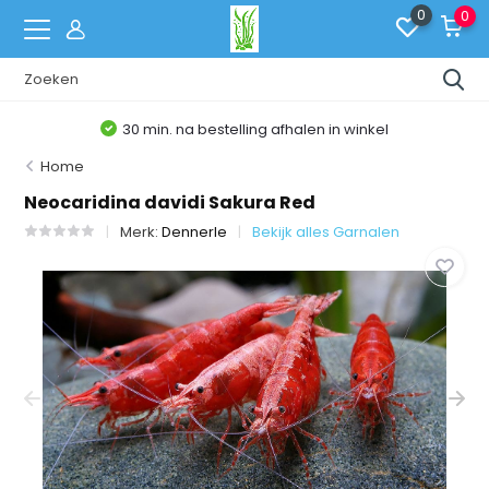
0
0
30 min. na bestelling afhalen in winkel
Home
Neocaridina davidi Sakura Red
Merk:
Dennerle
Bekijk alles Garnalen