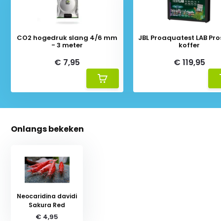
CO2 hogedruk slang 4/6 mm
JBL Proaquatest LAB Pr
- 3 meter
koffer
€ 7,95
€ 119,95
Onlangs bekeken
Neocaridina davidi
Sakura Red
€ 4,95