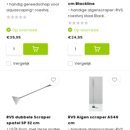
cm Blackline
> handig gereedschap voor
aquascaping> roestvij ...
- handige algenscraper-RVS
roestvrij staal Black...
Op voorraad
Op voorraad
€39,95
€24,95
Vergelijk
Vergelijk
RVS dubbele Scraper
RVS Algen scraper AS46
spatel SP 32 cm
cm
> 1,5/6,9cm, met deze spatel
- handige algenscraper-RVS