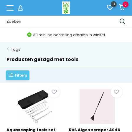
0
0
Belgische Webshop
Tags
Producten getagd met tools
Filters
Aquascaping tools set
RVS Algen scraper AS46