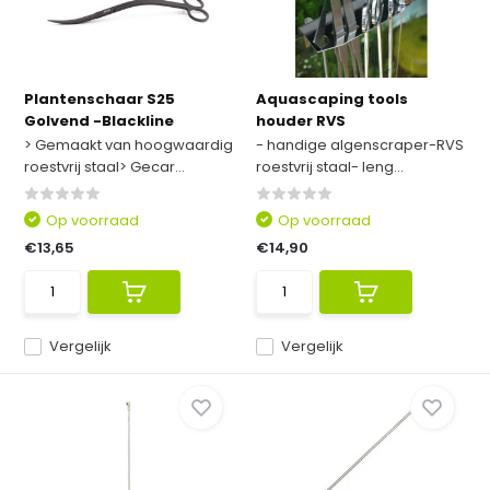
Plantenschaar S25
Aquascaping tools
Golvend -Blackline
houder RVS
> Gemaakt van hoogwaardig
- handige algenscraper-RVS
roestvrij staal> Gecar...
roestvrij staal- leng...
Op voorraad
Op voorraad
€13,65
€14,90
Vergelijk
Vergelijk