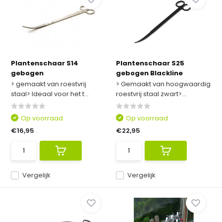
Plantenschaar S14
Plantenschaar S25
gebogen
gebogen Blackline
> gemaakt van roestvrij
> Gemaakt van hoogwaardig
staal> Ideaal voor het t...
roestvrij staal zwart>...
Op voorraad
Op voorraad
€16,95
€22,95
Vergelijk
Vergelijk