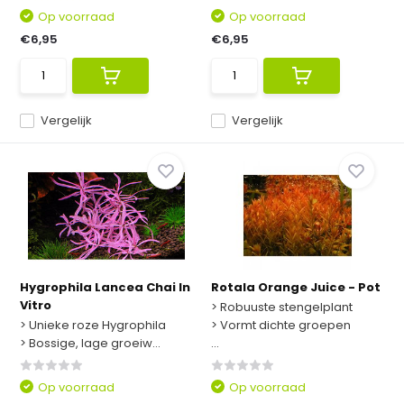
Op voorraad
Op voorraad
€6,95
€6,95
Vergelijk
Vergelijk
Hygrophila Lancea Chai In
Rotala Orange Juice - Pot
Vitro
> Robuuste stengelplant
> Unieke roze Hygrophila
> Vormt dichte groepen
> Bossige, lage groeiw...
...
Op voorraad
Op voorraad