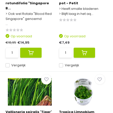
rotundifolia "Singapore
pot - Petit
B...
> Heeft smalle bladeren
> Ook wel Rotala "Blood Red
> Blijft laag in het aq...
Singapore" genoemd
...
Op voorraad
Op voorraad
€18,95
€14,95
€7,49
Vergelijk
Vergelijk
Vallisneria spiralis 'Tiger'
Tropica Limnobium