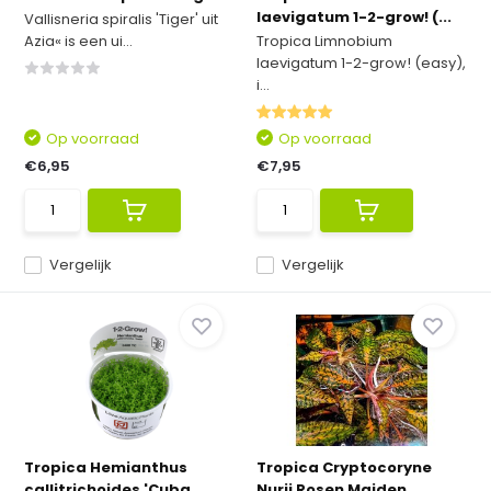
laevigatum 1-2-grow! (...
Vallisneria spiralis 'Tiger' uit
Azia« is een ui...
Tropica Limnobium
laevigatum 1-2-grow! (easy),
i...
Op voorraad
Op voorraad
€6,95
€7,95
Vergelijk
Vergelijk
Tropica Hemianthus
Tropica Cryptocoryne
callitrichoides 'Cuba...
Nurii Rosen Maiden ...