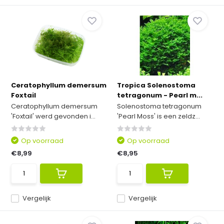
Ceratophyllum demersum
Tropica Solenostoma
Foxtail
tetragonum - Pearl m...
Ceratophyllum demersum
Solenostoma tetragonum
'Foxtail' werd gevonden i...
'Pearl Moss' is een zeldz...
Op voorraad
Op voorraad
€8,99
€8,95
Vergelijk
Vergelijk