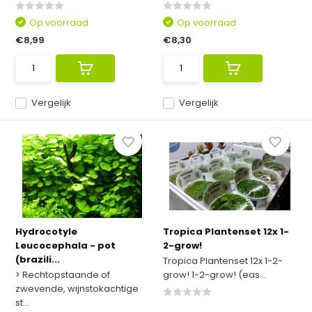
Op voorraad
Op voorraad
€8,99
€8,30
Vergelijk
Vergelijk
Hydrocotyle
Tropica Plantenset 12x 1-
Leucocephala - pot
2-grow!
(brazili...
Tropica Plantenset 12x 1-2-
> Rechtopstaande of
grow! 1-2-grow! (eas...
zwevende, wijnstokachtige
st...