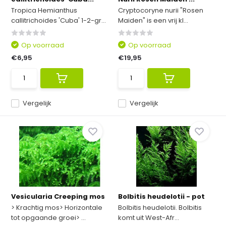
Tropica Hemianthus
Cryptocoryne nurii "Rosen
callitrichoides 'Cuba' 1-2-gr...
Maiden" is een vrij kl...
Op voorraad
Op voorraad
€6,95
€19,95
Vergelijk
Vergelijk
Vesicularia Creeping mos
Bolbitis heudelotii - pot
> Krachtig mos> Horizontale
Bolbitis heudelotii. Bolbitis
tot opgaande groei> ...
komt uit West-Afr...