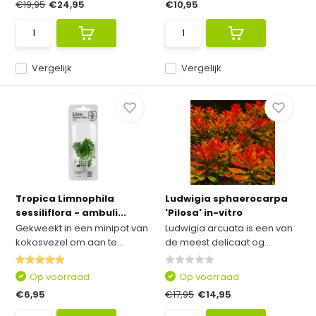
€19,95
€24,95
€10,95
Vergelijk
Vergelijk
Tropica Limnophila
Ludwigia sphaerocarpa
sessiliflora - ambuli...
'Pilosa' in-vitro
Gekweekt in een minipot van
Ludwigia arcuata is een van
kokosvezel om aan te...
de meest delicaat og...
Op voorraad
Op voorraad
€6,95
€17,95
€14,95