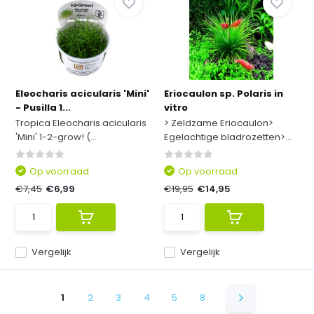
Eleocharis acicularis 'Mini'
Eriocaulon sp. Polaris in
- Pusilla 1...
vitro
Tropica Eleocharis acicularis
> Zeldzame Eriocaulon>
'Mini' 1-2-grow! (...
Egelachtige bladrozetten>...
Op voorraad
Op voorraad
€7,45
€6,99
€19,95
€14,95
Vergelijk
Vergelijk
1
2
3
4
5
8