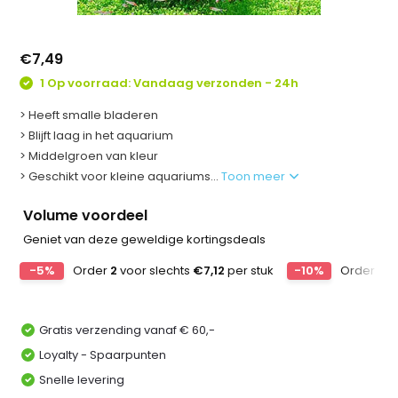
€7,49
1 Op voorraad: Vandaag verzonden - 24h
> Heeft smalle bladeren
> Blijft laag in het aquarium
> Middelgroen van kleur
> Geschikt voor kleine aquariums...
Toon meer
Volume voordeel
Geniet van deze geweldige kortingsdeals
-5%
Order
2
voor slechts
€7,12
per stuk
-10%
Order
4
v
Gratis verzending vanaf € 60,-
Loyalty - Spaarpunten
Snelle levering