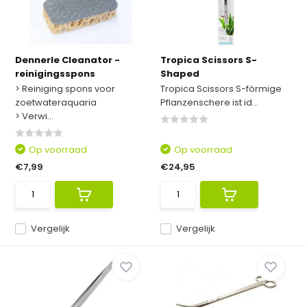
Dennerle Cleanator -
Tropica Scissors S-
reinigingsspons
Shaped
> Reiniging spons voor
Tropica Scissors S-förmige
zoetwateraquaria
Pflanzenschere ist id...
> Verwi...
Op voorraad
Op voorraad
€7,99
€24,95
Vergelijk
Vergelijk