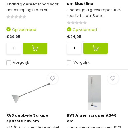
cm Blackline
> handig gereedschap voor
aquascaping> roestvij ...
- handige algenscraper-RVS
roestvrij staal Black...
Op voorraad
Op voorraad
€39,95
€24,95
Vergelijk
Vergelijk
RVS dubbele Scraper
RVS Algen scraper AS46
spatel SP 32 cm
cm
> 1,5/6,9cm, met deze spatel
- handige algenscraper-RVS