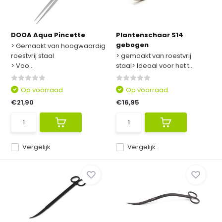
DOOA Aqua Pincette
Plantenschaar S14
gebogen
> Gemaakt van hoogwaardig
roestvrij staal
> gemaakt van roestvrij
> Voo...
staal> Ideaal voor het t...
Op voorraad
Op voorraad
€21,90
€16,95
Vergelijk
Vergelijk