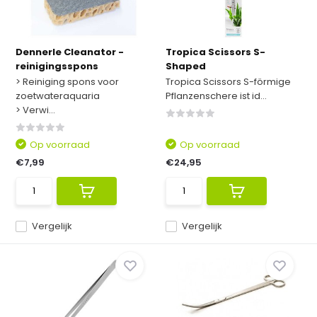
Dennerle Cleanator -
Tropica Scissors S-
reinigingsspons
Shaped
> Reiniging spons voor
Tropica Scissors S-förmige
zoetwateraquaria
Pflanzenschere ist id...
> Verwi...
Op voorraad
Op voorraad
€7,99
€24,95
Vergelijk
Vergelijk