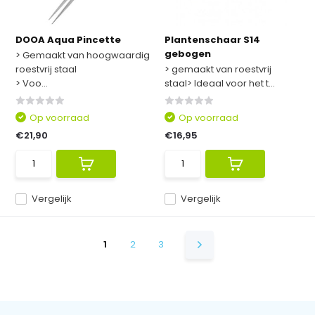
DOOA Aqua Pincette
Plantenschaar S14
gebogen
> Gemaakt van hoogwaardig
roestvrij staal
> gemaakt van roestvrij
> Voo...
staal> Ideaal voor het t...
Op voorraad
Op voorraad
€21,90
€16,95
Vergelijk
Vergelijk
1
2
3