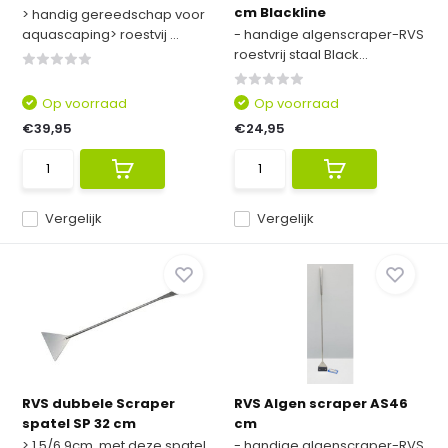
cm Blackline
> handig gereedschap voor
aquascaping> roestvij ...
- handige algenscraper-RVS
roestvrij staal Black...
Op voorraad
Op voorraad
€39,95
€24,95
Vergelijk
Vergelijk
RVS dubbele Scraper
RVS Algen scraper AS46
spatel SP 32 cm
cm
> 1,5/6,9cm, met deze spatel
- handige algenscraper-RVS