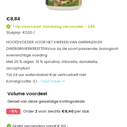
€8,84
1 Op voorraad: Vandaag verzonden - 24h
Stukprijs:
€0,00
/
HOOFDVOEDER VOOR HET KWEKEN VAN GARNALEN EN
DWERGRIVIERKREEFTENVoor bij de soort passende, biologisch
evenwichtige voeding
Met 20 % algen: 10 % spirulina, chlorella, dunaliella,
ascophyllum
Tot 24 uur waterstabiel €œ vertroebelt niet
Korrelgrootte: 0,1...
Toon meer
Volume voordeel
Geniet van deze geweldige kortingsdeals
-5%
Order
2
voor slechts
€8,40
per stuk
Gratis verzending vanaf € 60,-