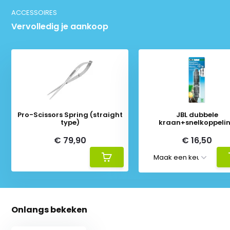
ACCESSOIRES
Vervolledig je aankoop
Pro-Scissors Spring (straight
JBL dubbele
type)
kraan+snelkoppeli
€ 79,90
€ 16,50
Onlangs bekeken