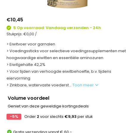
€10,45
5 Op voorraad: Vandaag verzonden - 24h
Stukprijs:
€0,00
/
> Eiwitvoer voor garnalen
> Voedingssticks voor selectieve voedingssupplementen met
hoogwaardige eiwitten en essentiële aminozuren
> Eiwitgehalte 42,2%
> Voor tijden van verhoogde eiwitbehoefte, b.v. tijdens
eiervorming
> Zinkbare, watervaste voederst...
Toon meer
Volume voordeel
Geniet van deze geweldige kortingsdeals
-5%
Order
2
voor slechts
€9,93
per stuk
Gratis verzending vanaf € 60,-