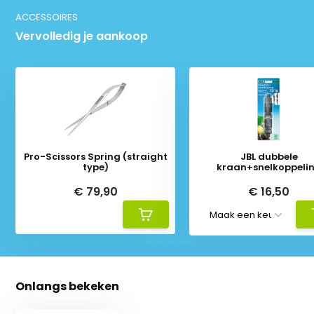
ACCESSOIRES
Vervolledig je aankoop
Pro-Scissors Spring (straight
JBL dubbele
type)
kraan+snelkoppeli
€ 79,90
€ 16,50
Onlangs bekeken