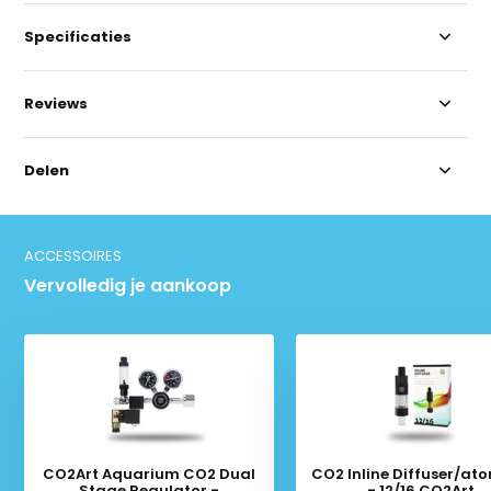
Specificaties
Reviews
Delen
ACCESSOIRES
Vervolledig je aankoop
CO2Art Aquarium CO2 Dual
CO2 Inline Diffuser/atomizer
Stage Regulator -
- 12/16 CO2Art