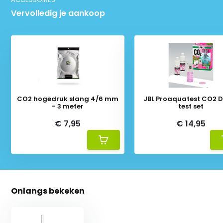
Vervolledig je aankoop
CO2 hogedruk slang 4/6 mm
JBL Proaquatest CO2 D
- 3 meter
test set
€ 7,95
€ 14,95
Onlangs bekeken