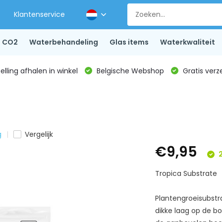
Klantenservice
CO2
Waterbehandeling
Glas items
Waterkwaliteit
lling afhalen in winkel
Belgische Webshop
Gratis verz
g
Vergelijk
€9,95
2
Tropica Substrate
Plantengroeisubstr
dikke laag op de 