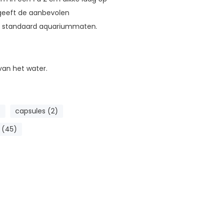
geeft de aanbevolen
l standaard aquariummaten.
van het water.
)
capsules (2)
 (45)