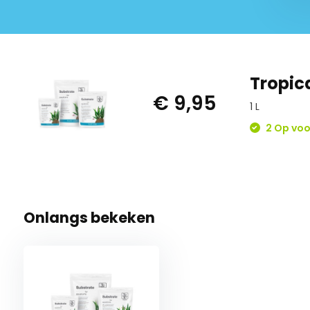
Tropic
€ 9,95
1 L
2 Op voo
Onlangs bekeken