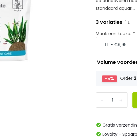
de aanbevolen hoe
standaard aquari...
3 variaties
1 L
Maak een keuze:
*
Volume voorde
-5%
Order
2
-
+
Gratis verzendi
Loyalty - Spaar