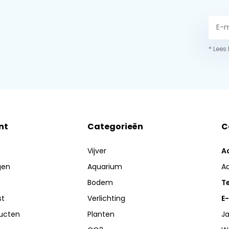
* Lees
nt
Categorieën
C
Vijver
A
gen
Aquarium
A
Bodem
Te
st
Verlichting
E-
ducten
Planten
Ja