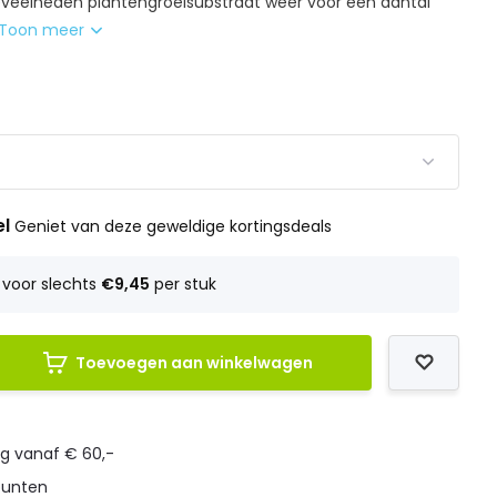
veelheden plantengroeisubstraat weer voor een aantal
Toon meer
el
Geniet van deze geweldige kortingsdeals
voor slechts
€9,45
per stuk
Toevoegen aan winkelwagen
ng vanaf € 60,-
punten