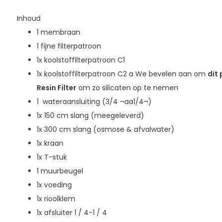
Inhoud
1 membraan
1 fijne filterpatroon
1x koolstoffilterpatroon C1
1x koolstoffilterpatroon C2 a We bevelen aan om
dit
Resin Filter
om zo silicaten op te nemen
1  wateraansluiting (3/4 ¬aa1/4¬)
1x 150 cm slang (meegeleverd)
1x 300 cm slang (osmose & afvalwater)
1x kraan
1x T-stuk
1 muurbeugel
1x voeding
1x rioolklem
1x afsluiter 1 / 4-1 / 4