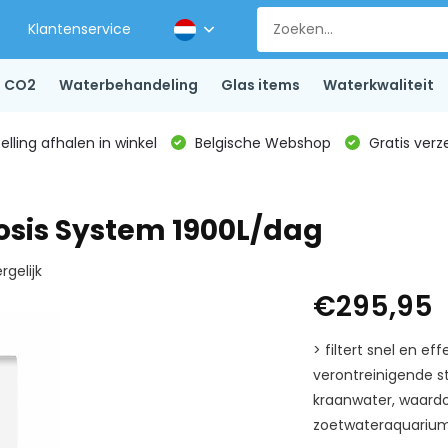
Klantenservice
CO2
Waterbehandeling
Glas items
Waterkwaliteit
lling afhalen in winkel
Belgische Webshop
Gratis verz
sis System 1900L/dag
rgelijk
€295,95
> filtert snel en e
verontreinigende st
kraanwater, waardoor
zoetwateraquarium>