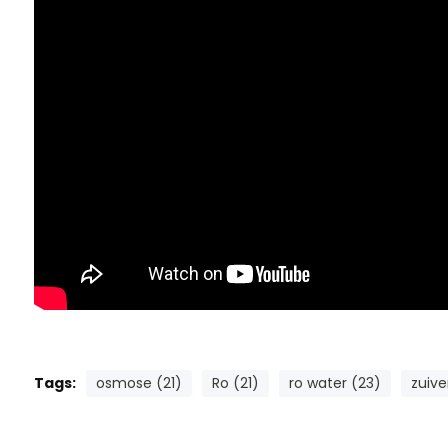
Tags:
osmose (21)
Ro (21)
ro water (23)
zuive