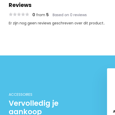
Reviews
0
5
from
Based on 0 reviews
Er zijn nog geen reviews geschreven over dit product..
Acai Bassleer Biofish Food
€ 8,95
ACCESSOIRES
Vervolledig je
aankoop
rtemioSet levend
A