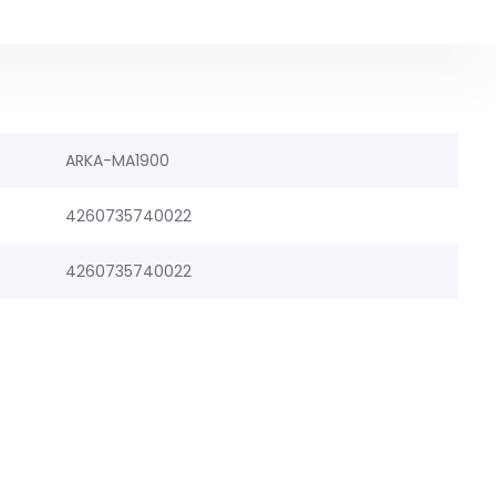
ARKA-MA1900
4260735740022
4260735740022