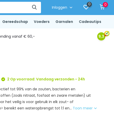
0
0
Inloggen
Gereedschap
Voeders
Garnalen
Cadeautips
ending vanaf € 60,-
9,3
2 Op voorraad: Vandaag verzonden - 24h
ffectief tot 99% van de zouten, bacterien en
offen (zoals nitraat, fosfaat en zware metalen) uit
 het veilig is voor gebruik in elk zout- of
 bereikt een wateropbrengst tot 1:1 en...
Toon meer