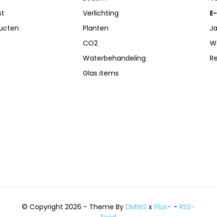
st
Verlichting
E-
ducten
Planten
Ja
CO2
W
Waterbehandeling
R
Glas items
© Copyright 2026 - Theme By
DMWS
x
Plus+
-
RSS-
feed