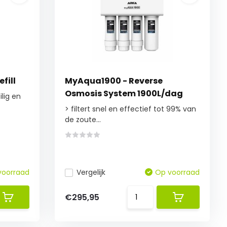
fill
MyAqua1900 - Reverse
Osmosis System 1900L/dag
ilig en
> filtert snel en effectief tot 99% van
de zoute...
voorraad
Vergelijk
Op voorraad
€295,95