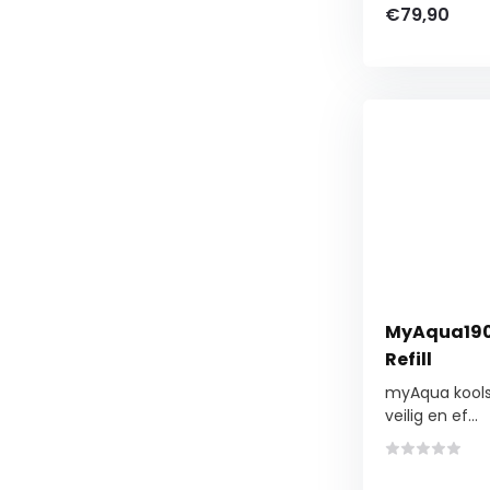
€79,90
MyAqua1900
Refill
myAqua koolst
veilig en ef...