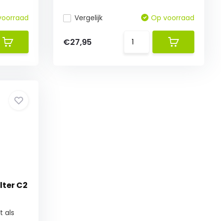
voorraad
Vergelijk
Op voorraad
€27,95
lter C2
t als