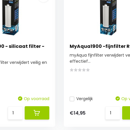
- silicaat filter -
MyAqua1900 -fijnfilter Re
myAqua fijnfilter verwijdert ve
effectief...
ter verwijdert veilig en
Op voorraad
Vergelijk
Op 
€14,95