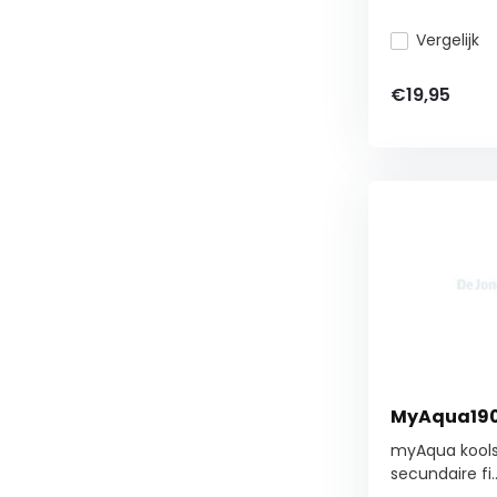
Vergelijk
€19,95
MyAqua1900
myAqua koolst
secundaire fi..