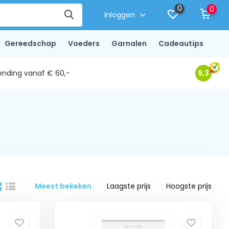
0
0
Inloggen
Gereedschap
Voeders
Garnalen
Cadeautips
ending vanaf € 60,-
9,3
Meest bekeken
Laagste prijs
Hoogste prijs