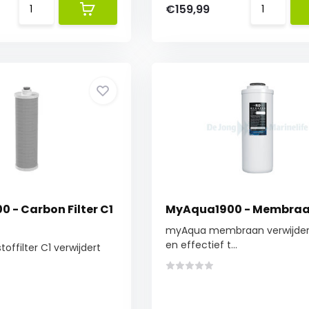
€159,99
 - Carbon Filter C1
MyAqua1900 - Membra
myAqua membraan verwijdert 
en effectief t...
offilter C1 verwijdert