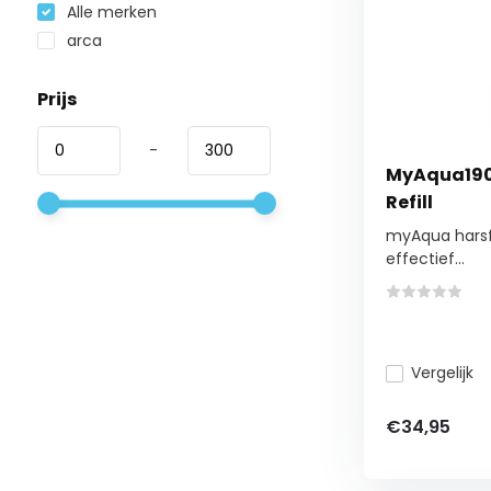
Alle merken
arca
Prijs
-
MyAqua1900 
Refill
myAqua harsfil
effectief...
Vergelijk
€34,95