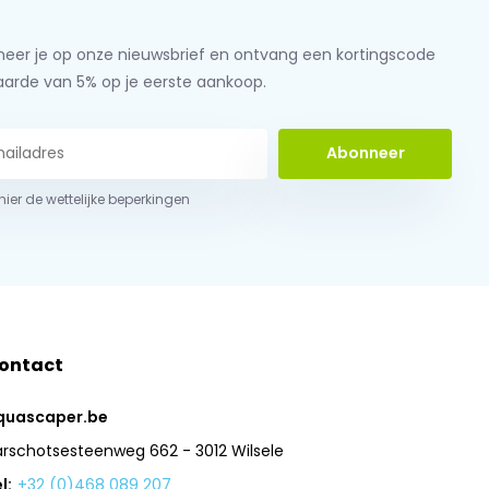
eer je op onze nieuwsbrief en ontvang een kortingscode
aarde van 5% op je eerste aankoop.
Abonneer
 hier de wettelijke beperkingen
ontact
quascaper.be
arschotsesteenweg 662 - 3012 Wilsele
l:
+32 (0)468 089 207