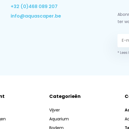
+32 (0)468 089 207
Abonn
info@aquascaper.be
ter w
* Lees
nt
Categorieën
C
Vijver
A
gen
Aquarium
A
Bodem
Te