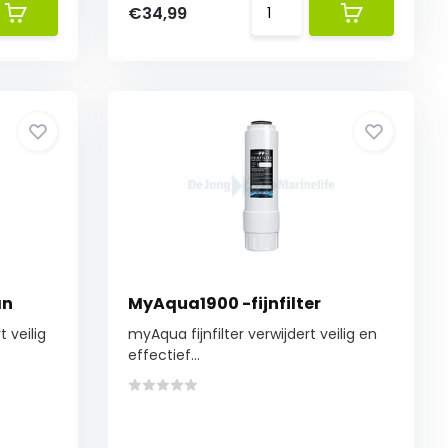
€34,99
an
MyAqua1900 -fijnfilter
veilig
myAqua fijnfilter verwijdert veilig en
effectief...