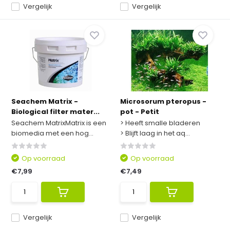
Vergelijk
Vergelijk
Seachem Matrix -
Microsorum pteropus -
Biological filter mater...
pot - Petit
Seachem MatrixMatrix is een
> Heeft smalle bladeren
biomedia met een hog...
> Blijft laag in het aq...
Op voorraad
Op voorraad
€7,99
€7,49
Vergelijk
Vergelijk