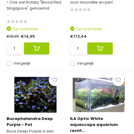
> Ook wel Rotala "Blood Red
voor innovatie en perf...
Singapore" genoemd
...
Op voorraad
Op voorraad
€18,95
€14,95
€172,44
Vergelijk
Vergelijk
Bucephalandra Deep
ILA Optic White
Purple - Pot
aquascape aquarium
recht...
Buce Deep Purple is een