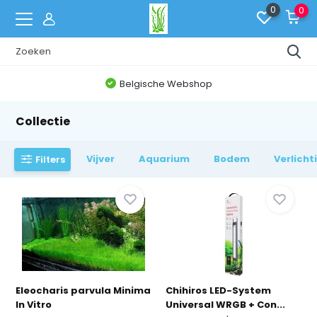
0
0
Belgische Webshop
Collectie
Vijver
Aquarium
Bodem
Verlicht
Filters
Eleocharis parvula Minima
Chihiros LED-System
In Vitro
Universal WRGB + Con...