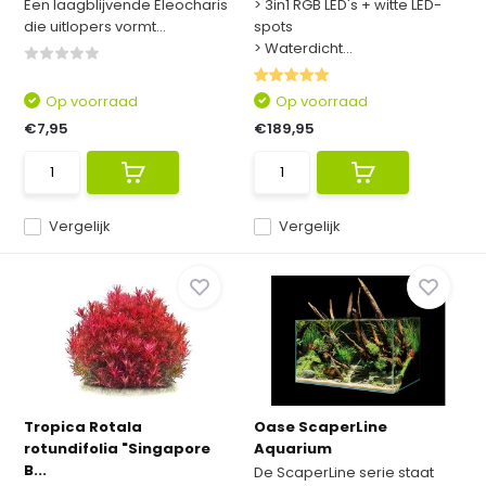
Een laagblijvende Eleocharis
> 3in1 RGB LED's + witte LED-
die uitlopers vormt...
spots
> Waterdicht...
Op voorraad
Op voorraad
€7,95
€189,95
Vergelijk
Vergelijk
Tropica Rotala
Oase ScaperLine
rotundifolia "Singapore
Aquarium
B...
De ScaperLine serie staat