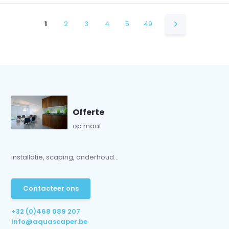
1
2
3
4
5
49
Offerte
op maat
installatie, scaping, onderhoud...
Contacteer ons
+32 (0)468 089 207
info@aquascaper.be