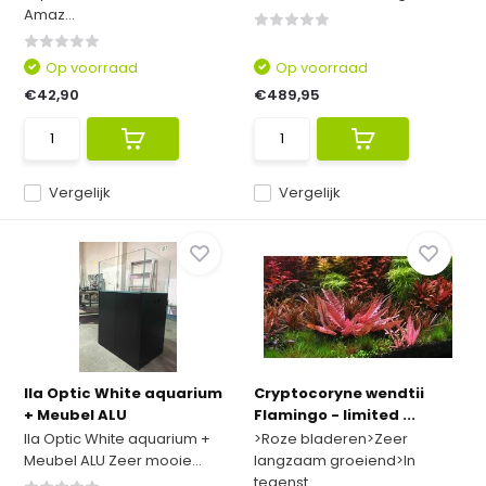
Amaz...
Op voorraad
Op voorraad
€42,90
€489,95
Vergelijk
Vergelijk
Ila Optic White aquarium
Cryptocoryne wendtii
+ Meubel ALU
Flamingo - limited ...
Ila Optic White aquarium +
>Roze bladeren>Zeer
Meubel ALU Zeer mooie...
langzaam groeiend>In
tegenst...