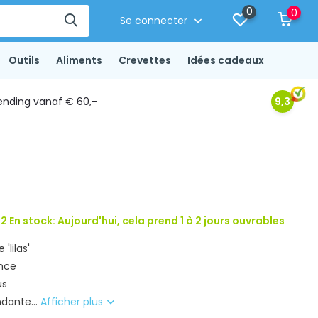
0
0
Se connecter
Outils
Aliments
Crevettes
Idées cadeaux
ending vanaf € 60,-
9,3
2 En stock: Aujourd'hui, cela prend 1 à 2 jours ouvrables
'lilas'
once
us
dante...
Afficher plus