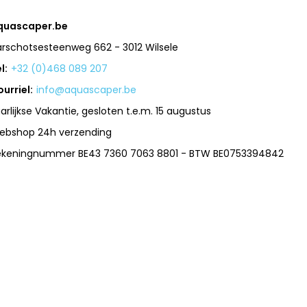
quascaper.be
arschotsesteenweg 662 - 3012 Wilsele
l:
+32 (0)468 089 207
urriel:
info@aquascaper.be
arlijkse Vakantie, gesloten t.e.m. 15 augustus
ebshop 24h verzending
ekeningnummer BE43 7360 7063 8801 - BTW BE0753394842