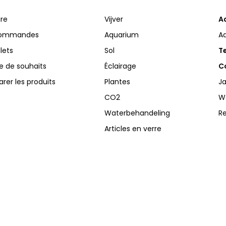
ire
Vijver
A
commandes
Aquarium
A
llets
Sol
Te
te de souhaits
Éclairage
Co
er les produits
Plantes
Ja
CO2
W
Waterbehandeling
R
Articles en verre