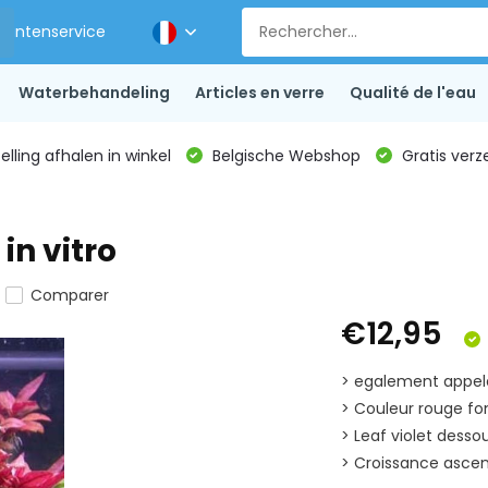
Klantenservice
Waterbehandeling
Articles en verre
Qualité de l'eau
lling afhalen in winkel
Belgische Webshop
Gratis verz
in vitro
Comparer
€12,95
> egalement appele 
> Couleur rouge f
> Leaf violet desso
> Croissance ascen