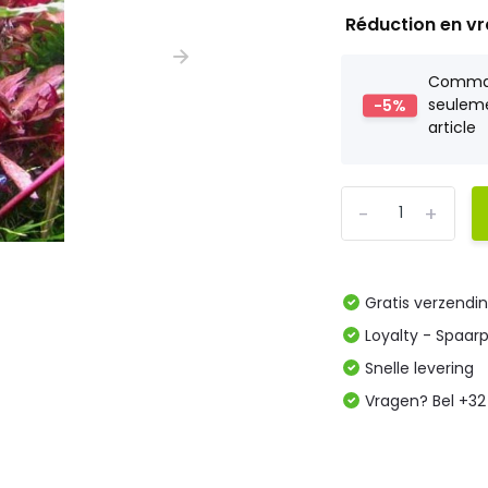
Réduction en v
Comm
-5%
seulem
article
-
+
Gratis verzendi
Loyalty - Spaar
Snelle levering
Vragen? Bel +32