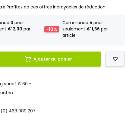
rac
Profitez de ces offres incroyables de réduction
ande
3
pour
Commande
5
pour
ent
€12,30
par
-10%
seulement
€11,66
par
article
Ajouter au panier
ng vanaf € 60,-
punten
 (0) 468 089 207