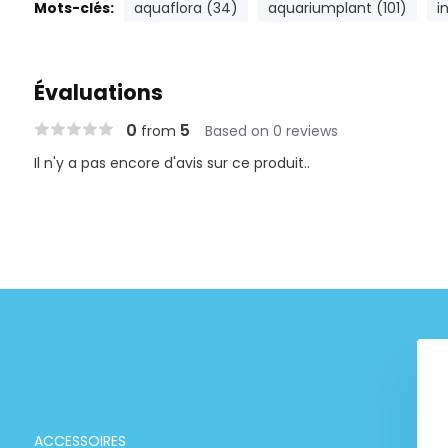
Mots-clés:
aquaflora (34)
aquariumplant (101)
i
Évaluations
0
5
from
Based on 0 reviews
Il n'y a pas encore d'avis sur ce produit..
Tropica "50 ans sous la
surface"
€ 9,99
ACCESSOIRES