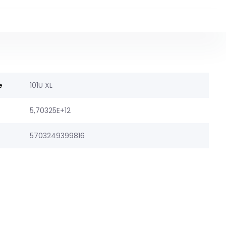
e
101U XL
5,70325E+12
5703249399816