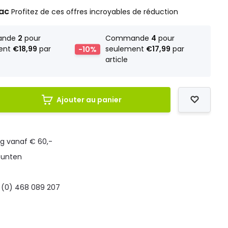
rac
Profitez de ces offres incroyables de réduction
ande
2
pour
Commande
4
pour
ent
€18,99
par
-10%
seulement
€17,99
par
article
Ajouter au panier
ng vanaf € 60,-
punten
 (0) 468 089 207