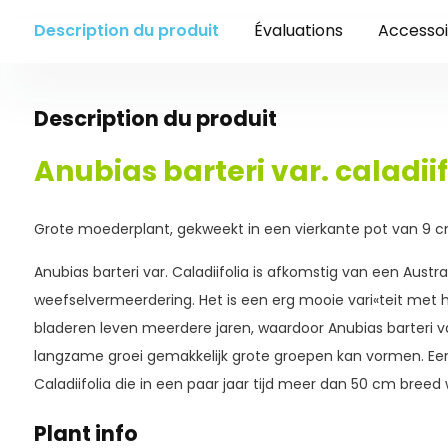
Description du produit
Évaluations
Accessoi
Description du produit
Anubias barteri var. caladiif
Grote moederplant, gekweekt in een vierkante pot van 9 c
Anubias barteri var. Caladiifolia is afkomstig van een Austr
weefselvermeerdering. Het is een erg mooie vari«teit met 
bladeren leven meerdere jaren, waardoor Anubias barteri var
langzame groei gemakkelijk grote groepen kan vormen. Een 
Caladiifolia die in een paar jaar tijd meer dan 50 cm breed wo
Plant info