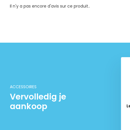
Il n'y a pas encore d'avis sur ce produit..
Tropica "50 ans sous la
surface"
€ 9,99
ACCESSOIRES
Vervolledig je
aankoop
nts d'olisation
L
quascaper
€ 9,95