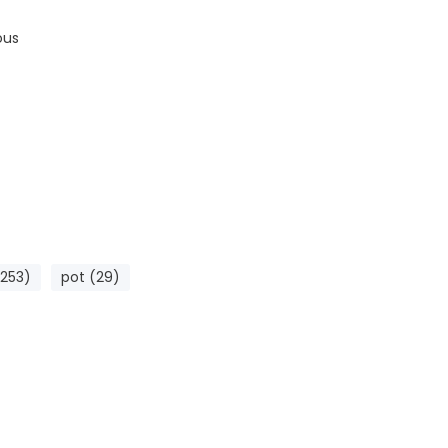
ous
(253)
pot (29)