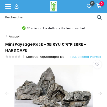
0
0
30 min. na bestelling afhalen in winkel
Accueil
Mini Paysage Rock - SEIRYU €¹€¹PIERRE -
HARDCAPE
Marque:
Aquascaper.be
Tout afficher Pierres