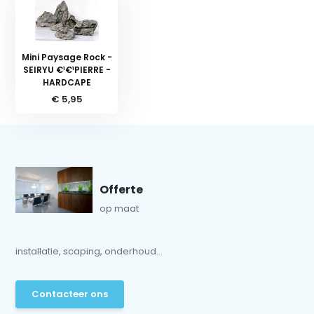
Mini Paysage Rock -
SEIRYU €¹€¹PIERRE -
HARDCAPE
€ 5,95
Offerte
op maat
installatie, scaping, onderhoud...
Contacteer ons