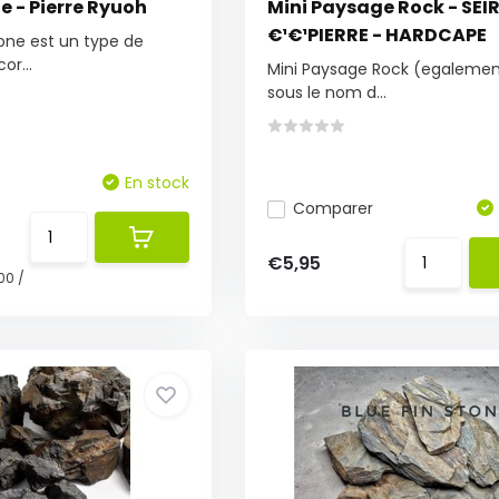
e - Pierre Ryuoh
Mini Paysage Rock - SEI
€¹€¹PIERRE - HARDCAPE
one est un type de
or...
Mini Paysage Rock (egaleme
sous le nom d...
En stock
Comparer
€5,95
00
/