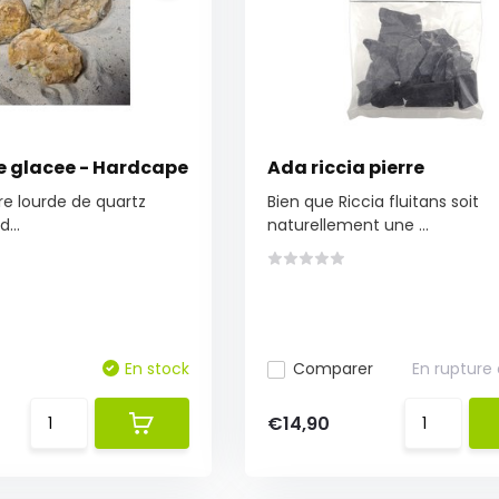
ge glacee - Hardcape
Ada riccia pierre
rre lourde de quartz
Bien que Riccia fluitans soit
...
naturellement une ...
En stock
Comparer
En rupture
€14,90