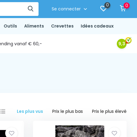
0
0
Se connecter
Outils
Aliments
Crevettes
Idées cadeaux
ending vanaf € 60,-
9,3
Les plus vus
Prix le plus bas
Prix le plus élevé