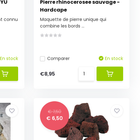
RYU
Pierre rhinocerosee sauvage -
Hardcape
nt connu
Maquette de pierre unique qui
combine les bords ...
En stock
Comparer
En stock
€8,95
€ 7,50
€ 6,50