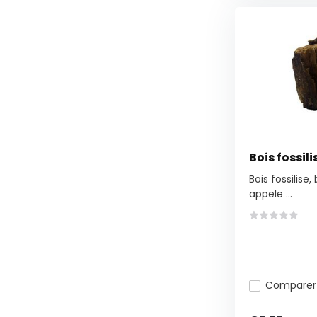
Bois fossili
Bois fossilise
appele ...
Comparer