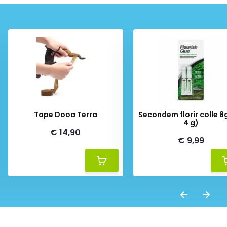
Tape Dooa Terra
Secondem florir colle 8g
4 g)
€ 14,90
€ 9,99