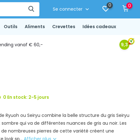
0
0
Se connecter
Outils
Aliments
Crevettes
Idées cadeaux
ending vanaf € 60,-
9,3
0 En stock: 2-5 jours
e Ryuoh ou Seiryu combine la belle structure du gris Seiryu
 sombre qui va de différentes nuances de gris au noir. Les
es de nombreuses pierres de cette variété créent une
 look sp...
Afficher plus