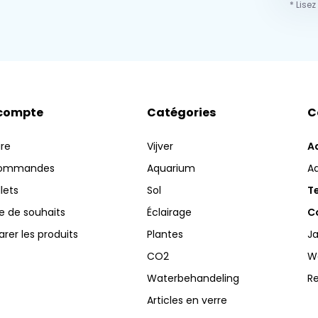
* Lisez
compte
Catégories
C
ire
Vijver
A
commandes
Aquarium
A
llets
Sol
Te
te de souhaits
Éclairage
Co
er les produits
Plantes
Ja
CO2
W
Waterbehandeling
R
Articles en verre