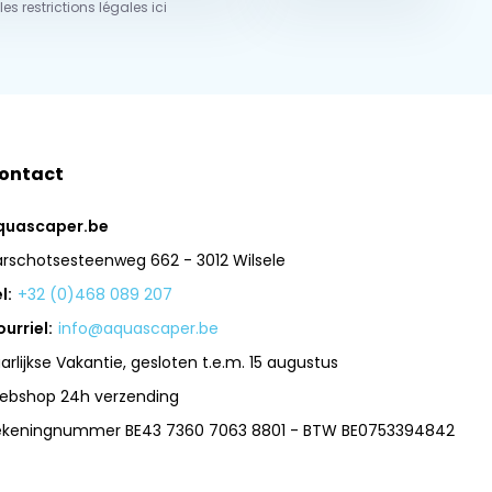
 les restrictions légales ici
ontact
quascaper.be
arschotsesteenweg 662 - 3012 Wilsele
l:
+32 (0)468 089 207
urriel:
info@aquascaper.be
arlijkse Vakantie, gesloten t.e.m. 15 augustus
ebshop 24h verzending
ekeningnummer BE43 7360 7063 8801 - BTW BE0753394842