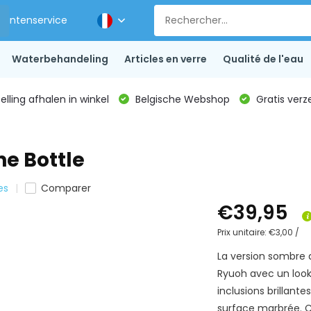
Klantenservice
Waterbehandeling
Articles en verre
Qualité de l'eau
lling afhalen in winkel
Belgische Webshop
Gratis verz
e Bottle
es
Comparer
€39,95
Prix unitaire:
€3,00
/
La version sombre d
Ryuoh avec un look
inclusions brillant
surface marbrée. Ce