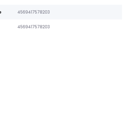
e
4569417578203
4569417578203