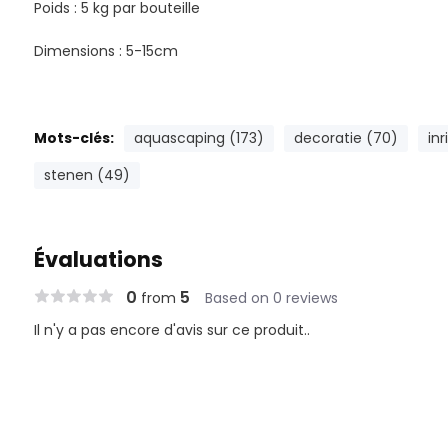
Poids : 5 kg par bouteille
Dimensions : 5-15cm
Mots-clés:
aquascaping (173)
decoratie (70)
inr
stenen (49)
Évaluations
0
5
from
Based on 0 reviews
Il n'y a pas encore d'avis sur ce produit..