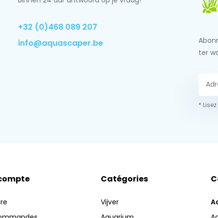
Binnen 24 uur antwoord op je vraag!
+32 (0)468 089 207
Abonn
info@aquascaper.be
ter w
* Lisez
compte
Catégories
C
ire
Vijver
A
commandes
Aquarium
A