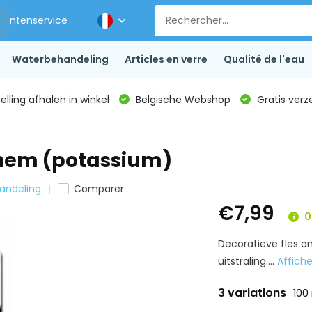
Klantenservice
Waterbehandeling
Articles en verre
Qualité de l'eau
lling afhalen in winkel
Belgische Webshop
Gratis verz
chem (potassium)
andeling
Comparer
€7,99
0
Decoratieve fles o
uitstraling....
Affiche
3 variations
100