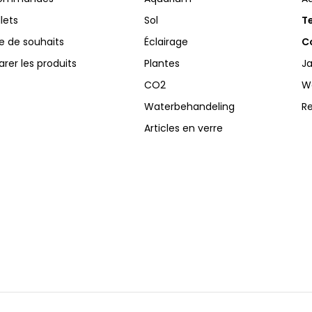
llets
Sol
Te
te de souhaits
Éclairage
Co
er les produits
Plantes
Ja
CO2
W
Waterbehandeling
R
Articles en verre