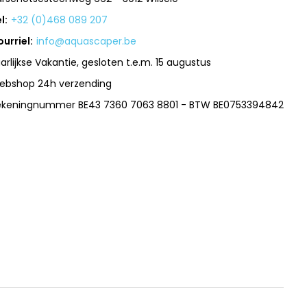
l:
+32 (0)468 089 207
urriel:
info@aquascaper.be
arlijkse Vakantie, gesloten t.e.m. 15 augustus
ebshop 24h verzending
ekeningnummer BE43 7360 7063 8801 - BTW BE0753394842