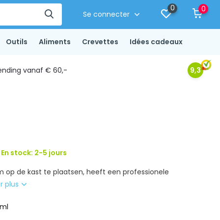
0
0
Se connecter
Outils
Aliments
Crevettes
Idées cadeaux
ending vanaf € 60,-
9,3
 En stock: 2-5 jours
m op de kast te plaatsen, heeft een professionele
r plus
 ml