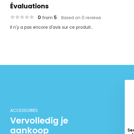
Évaluations
0
5
from
Based on 0 reviews
Il n'y a pas encore d'avis sur ce produit..
achem Prime
Stabilite de Seachem
€ 21,99
€ 9,99
ACCESSOIRES
Vervolledig je
aankoop
Se