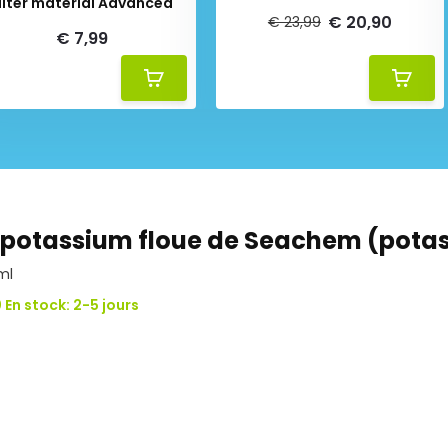
ilter material Advanced
€ 20,90
€ 23,99
€ 7,99
 potassium floue de Seachem (pota
ml
 En stock: 2-5 jours