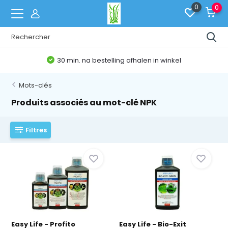
0
0
Belgische Webshop
Mots-clés
Produits associés au mot-clé NPK
Filtres
Easy Life - Profito
Easy Life - Bio-Exit