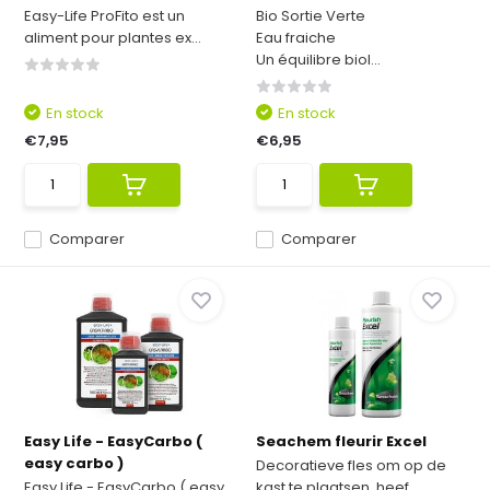
Easy-Life ProFito est un
Bio Sortie Verte
aliment pour plantes ex...
Eau fraiche
Un équilibre biol...
En stock
En stock
€7,95
€6,95
Comparer
Comparer
Easy Life - EasyCarbo (
Seachem fleurir Excel
easy carbo )
Decoratieve fles om op de
Easy Life - EasyCarbo ( easy
kast te plaatsen, heef...