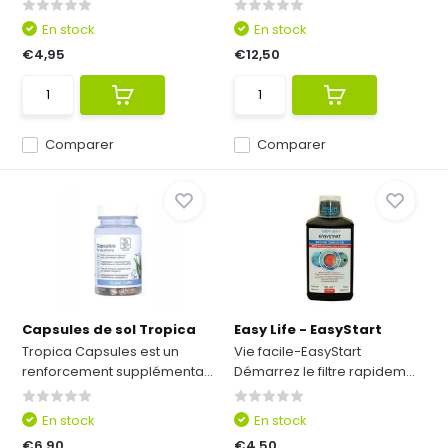
En stock
En stock
€4,95
€12,50
Comparer
Comparer
Capsules de sol Tropica
Easy Life - EasyStart
Tropica Capsules est un
Vie facile-EasyStart
renforcement supplémenta...
Démarrez le filtre rapidem...
En stock
En stock
€6,90
€4,50