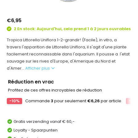
€6,95
2 En stock: Aujourd'hui, cela prend 1 à 2 jours ouvrables
Tropica Littorella Uniflora 1-2-grandir! (Facile), in vitro, a
travers l'apparition de Littorella Uniflora, il s'agit d'une plante
facilement reconnaissable dans l'aquarium. Il pousse a l'etat
sauvage sur les rives d'Europe, d'Amerique du Nord et
d'Amer...
Afficher plus
Réduction en vrac
Profitez de ces offres incroyables de réduction
-10%
Commande
3
pour seulement
€6,26
par article
-15
Gratis verzending vanaf € 60,-
Loyalty - Spaarpunten