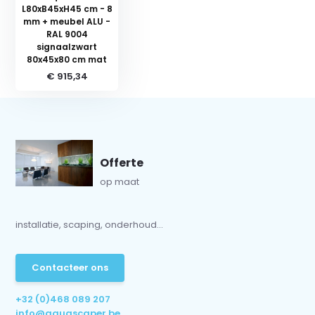
L80xB45xH45 cm - 8
mm + meubel ALU -
RAL 9004
signaalzwart
80x45x80 cm mat
€ 915,34
Offerte
op maat
installatie, scaping, onderhoud...
Contacteer ons
+32 (0)468 089 207
info@aquascaper.be