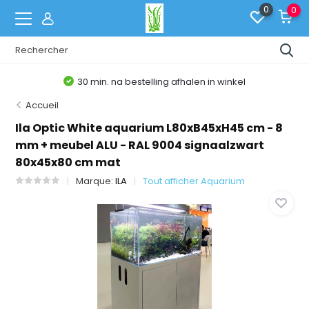
0
0
30 min. na bestelling afhalen in winkel
Accueil
Ila Optic White aquarium L80xB45xH45 cm - 8
mm + meubel ALU - RAL 9004 signaalzwart
80x45x80 cm mat
Marque:
ILA
Tout afficher Aquarium