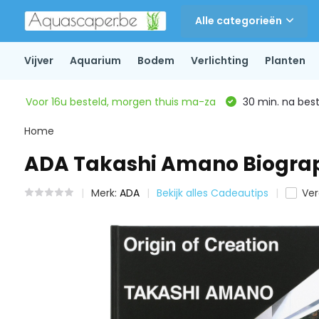
Alle categorieën
Vijver
Aquarium
Bodem
Verlichting
Planten
Voor 16u besteld, morgen thuis ma-za
30 min. na beste
Home
ADA Takashi Amano Biograph
Merk:
ADA
Bekijk alles Cadeautips
Ver