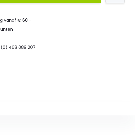
ng vanaf € 60,-
punten
 (0) 468 089 207