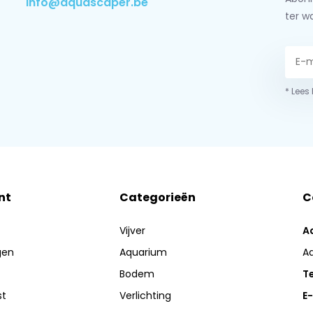
info@aquascaper.be
ter w
* Lees
nt
Categorieën
C
Vijver
A
gen
Aquarium
A
Bodem
Te
st
Verlichting
E-