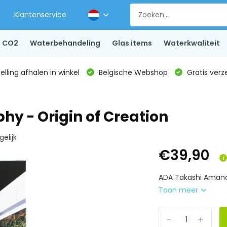
Klantenservice
CO2
Waterbehandeling
Glas items
Waterkwaliteit
lling afhalen in winkel
Belgische Webshop
Gratis verz
y - Origin of Creation
gelijk
€39,90
ADA Takashi Amano B
Toon meer
-
+