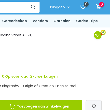
0
0
Inloggen
Gereedschap
Voeders
Garnalen
Cadeautips
ending vanaf € 60,-
9,3
0 Op voorraad: 2-5 werkdagen
iography - Origin of Creation, Engelse taal...
Toevoegen aan winkelwagen