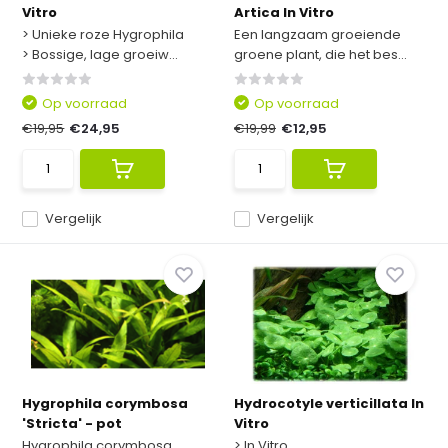
Vitro
Artica In Vitro
> Unieke roze Hygrophila
Een langzaam groeiende
> Bossige, lage groeiw...
groene plant, die het bes...
Op voorraad
Op voorraad
€19,95
€24,95
€19,99
€12,95
Vergelijk
Vergelijk
Hygrophila corymbosa
Hydrocotyle verticillata In
'Stricta' - pot
Vitro
Hygrophila corymbosa
> In Vitro