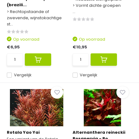
(brazili...
> Vormt dichte groepen
> Rechtopstaande of
...
zwevende, wijnstokachtige
st...
Op voorraad
Op voorraad
€6,95
€10,95
Vergelijk
Vergelijk
Rotala Yao Yai
Alternanthera reineckii
Rosanervig - Po...