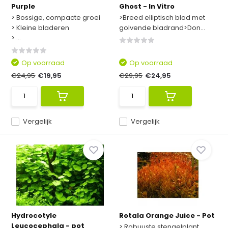
Purple
Ghost - In Vitro
> Bossige, compacte groei
>Breed elliptisch blad met
> Kleine bladeren
golvende bladrand>Don...
> ...
Op voorraad
Op voorraad
€24,95
€19,95
€29,95
€24,95
Vergelijk
Vergelijk
Hydrocotyle
Rotala Orange Juice - Pot
Leucocephala - pot
> Robuuste stengelplant