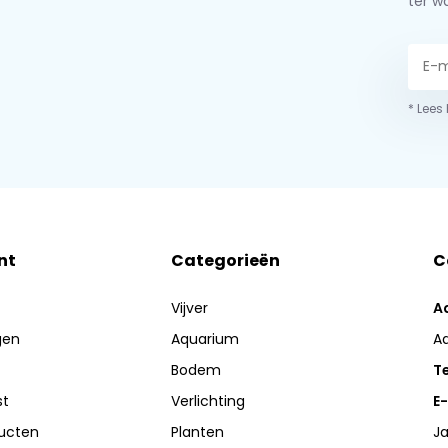
ter w
* Lees
nt
Categorieën
C
Vijver
A
gen
Aquarium
A
Bodem
Te
st
Verlichting
E-
ducten
Planten
Ja