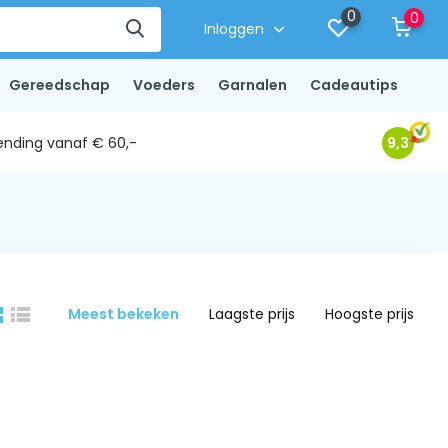
0
0
Inloggen
Gereedschap
Voeders
Garnalen
Cadeautips
ending vanaf € 60,-
9,3
Meest bekeken
Laagste prijs
Hoogste prijs