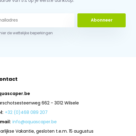
aarde van 5% op je eerste aankoop.
Abonneer
 hier de wettelijke beperkingen
ontact
quascaper.be
arschotsesteenweg 662 - 3012 Wilsele
l:
+32 (0)468 089 207
mail:
info@aquascaper.be
arlijkse Vakantie, gesloten t.e.m. 15 augustus