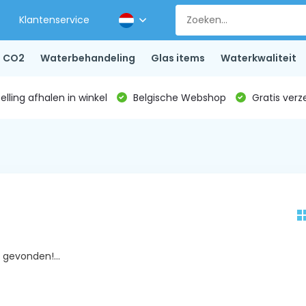
Klantenservice
CO2
Waterbehandeling
Glas items
Waterkwaliteit
lling afhalen in winkel
Belgische Webshop
Gratis verz
gevonden!...