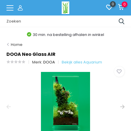
0
0
bestelling afhalen in winkel
Belgis
Home
DOOA Neo Glass AIR
Merk:
DOOA
Bekijk alles Aquarium