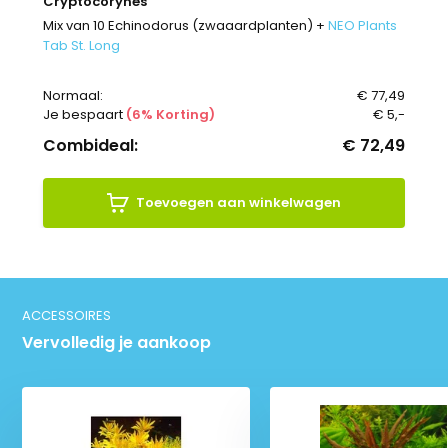
Cryptocorynes
Mix van 10 Echinodorus (zwaaardplanten) +
NEO Plants
Tab St. Long
Normaal:
€ 77,49
Je bespaart
(6% Korting)
€ 5,-
Combideal:
€ 72,49
Toevoegen aan winkelwagen
ACCESSOIRES
Vervolledig je aankoop