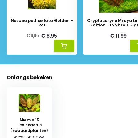
Nesaea pedicellata Golden -
Cryptocoryne Mi oya Li
Pot
Edition - In Vitro 1-2
€ 8,95
€ 11,99
€ 9,95
Onlangs bekeken
Mix van 10
Echinodorus
(zwaaardplanten)
€ 75,-
€ 64,99