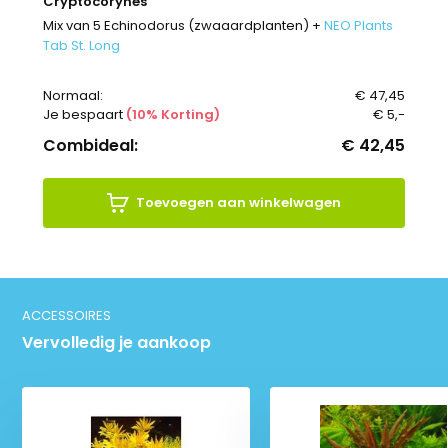
Cryptocorynes
Mix van 5 Echinodorus (zwaaardplanten) +
NEO Plants
Tab St. Long
Normaal:
€ 47,45
Je bespaart
(10% Korting)
€ 5,-
Combideal:
€ 42,45
Toevoegen aan winkelwagen
ACCESSOIRES
Vervolledig je aankoop