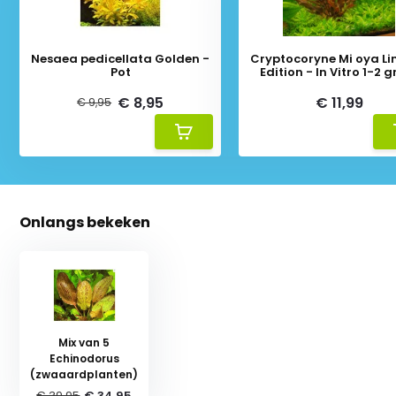
Nesaea pedicellata Golden -
Cryptocoryne Mi oya Li
Pot
Edition - In Vitro 1-2
€ 8,95
€ 11,99
€ 9,95
Onlangs bekeken
Mix van 5
Echinodorus
(zwaaardplanten)
€ 39,95
€ 34,95