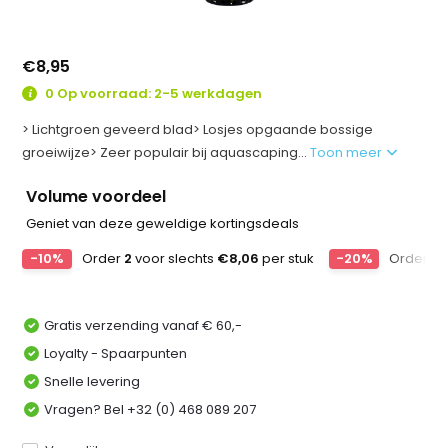
€8,95
0 Op voorraad: 2-5 werkdagen
> Lichtgroen geveerd blad> Losjes opgaande bossige
groeiwijze> Zeer populair bij aquascaping...
Toon meer
Volume voordeel
Geniet van deze geweldige kortingsdeals
-10%
Order
2
voor slechts
€8,06
per stuk
-20%
Order
4
Gratis verzending vanaf € 60,-
Loyalty - Spaarpunten
Snelle levering
Vragen? Bel +32 (0) 468 089 207