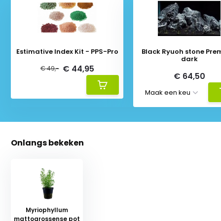
Estimative Index Kit - PPS-Pro
Black Ryuoh stone Pr
dark
€ 44,95
€ 49,-
€ 64,50
Onlangs bekeken
Myriophyllum
mattogrossense pot