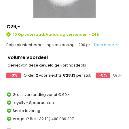
€29,-
10 Op voorraad: Vandaag verzonden - 24h
Potje plantenbemesting lean dosing - 200 gr...
Toon meer
Volume voordeel
Geniet van deze geweldige kortingsdeals
-3%
Order
2
voor slechts
€28,13
per stuk
-5%
Order
5
Gratis verzending vanaf € 60,-
Loyalty - Spaarpunten
Snelle levering
Vragen? Bel +32 (0) 468 089 207