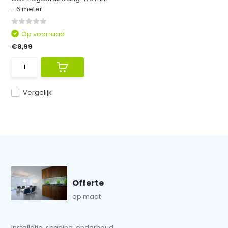
- 6 meter
Op voorraad
€8,99
Vergelijk
Offerte
op maat
installatie, scaping, onderhoud...