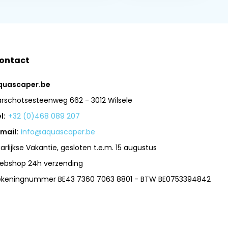
ontact
quascaper.be
arschotsesteenweg 662 - 3012 Wilsele
l:
+32 (0)468 089 207
mail:
info@aquascaper.be
arlijkse Vakantie, gesloten t.e.m. 15 augustus
ebshop 24h verzending
ekeningnummer BE43 7360 7063 8801 - BTW BE0753394842