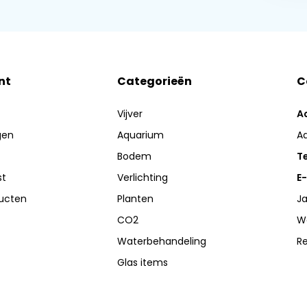
nt
Categorieën
C
Vijver
A
gen
Aquarium
A
Bodem
Te
st
Verlichting
E-
ducten
Planten
Ja
CO2
W
Waterbehandeling
R
Glas items