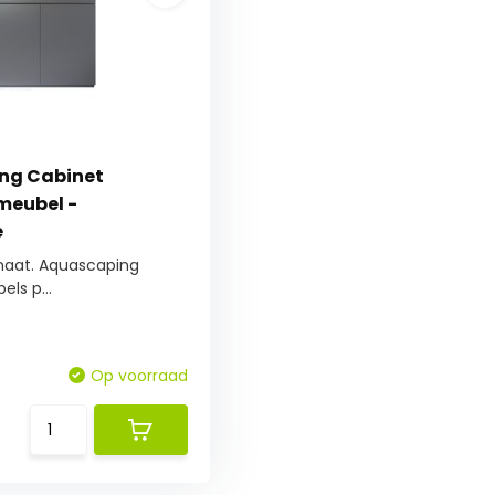
ng Cabinet
meubel -
e
maat. Aquascaping
ls p...
Op voorraad