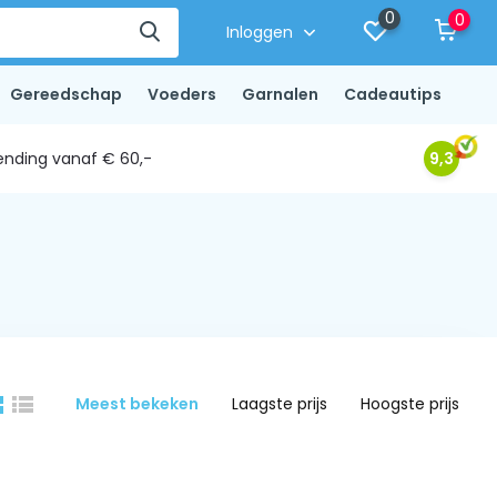
0
0
Inloggen
Gereedschap
Voeders
Garnalen
Cadeautips
ending vanaf € 60,-
9,3
Meest bekeken
Laagste prijs
Hoogste prijs